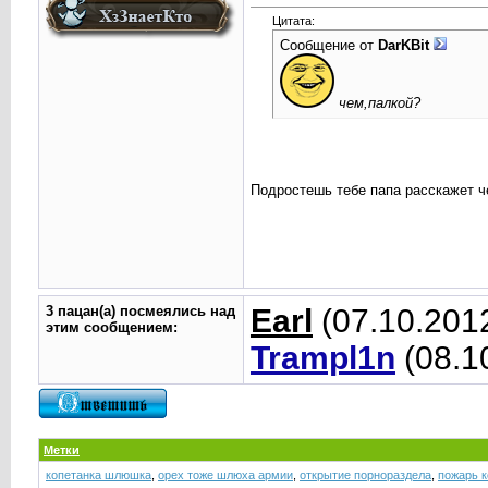
Цитата:
Сообщение от
DarKBit
чем,палкой?
Подростешь тебе папа расскажет 
3 пацан(а) посмеялись над
Earl
(07.10.201
этим сообщением:
Trampl1n
(08.1
Метки
копетанка шлюшка
,
орех тоже шлюха армии
,
открытие порнораздела
,
пожарь к