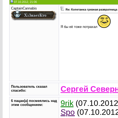
07.10.2012, 21:06
CaptainCannabis
Re: Копетанка грязная развратница
Я бы её тоже потрахал
Пользователь сказал
Сергей Север
cпасибо:
6 пацан(а) посмеялись над
9rik
(07.10.2012
этим сообщением:
Spo
(07.10.201