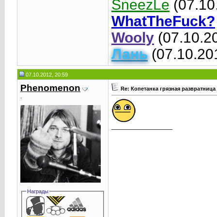
SneezLe
(07.10
WhatTheFuck?
Wooly
(07.10.2
Лань
(07.10.20
07.10.2012, 20:59
Phenomenоn
Re: Копетанка грязная развратница
.
__________________
Награды