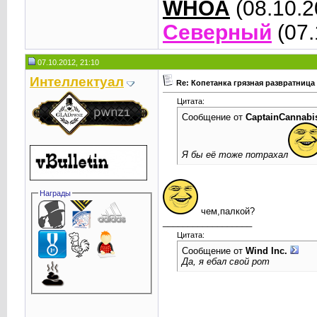
WHOA
(08.10.2
Северный
(07.
07.10.2012, 21:10
Интеллектуал
Re: Копетанка грязная развратница
Цитата:
Сообщение от
CaptainCannabi
Я бы её тоже потрахал
Награды
чем,палкой?
__________________
Цитата:
Сообщение от
Wind Inc.
Да, я ебал свой рот