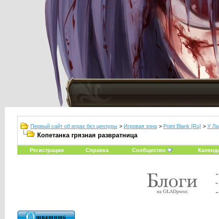
Первый сайт об играх без цензуры
>
Игровая зона
>
Point Blank [Ru]
>
У Ла
Копетанка грязная развратница
Регистрация
Справка
Сообщество
Календ