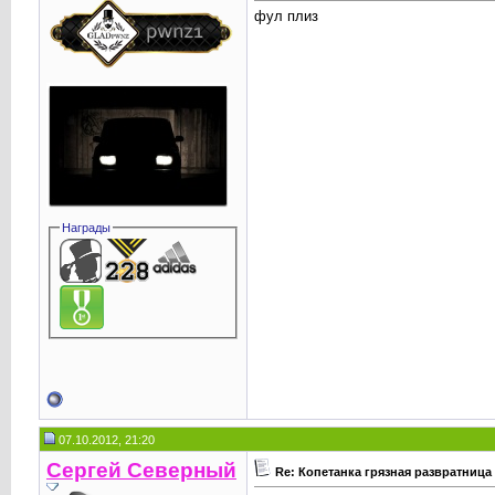
фул плиз
Награды
07.10.2012, 21:20
Сергей Северный
Re: Копетанка грязная развратница