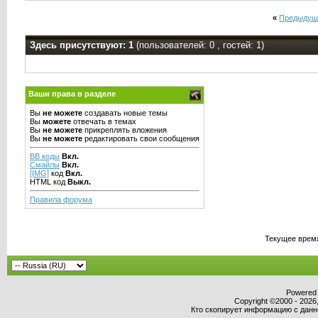
«
Предыдущ
Здесь присутствуют: 1
(пользователей: 0 , гостей: 1)
Ваши права в разделе
Вы
не можете
создавать новые темы
Вы
можете
отвечать в темах
Вы
не можете
прикреплять вложения
Вы
не можете
редактировать свои сообщения
BB коды
Вкл.
Смайлы
Вкл.
[IMG]
код
Вкл.
HTML код
Выкл.
Правила форума
Текущее врем
Powered b
Copyright ©2000 - 2026,
Кто скопирует информацию с данног