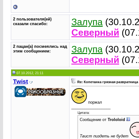
2 пользователя(ей)
Залупа
(30.10.
сказали cпасибо:
Северный
(07.
2 пацан(а) посмеялись над
Залупа
(30.10.
этим сообщением:
Северный
(07.
07.10.2012, 21:11
Twist
Re: Копетанка грязная развратница
поржал
__________________
Цитата:
Сообщение от
Trolоloid
Твист пиздеть не будет