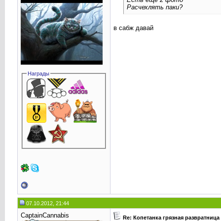
Расчехлять паки?
в сабж давай
Награды
07.10.2012, 21:44
CaptainCannabis
Re: Копетанка грязная развратница