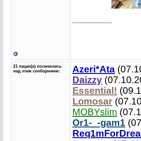
__________________
21 пацан(а) посмеялись
Azeri*Ata
(07.1
над этим сообщением:
Daizzy
(07.10.2
Essential!
(09.1
Lomosar
(07.10
MOBYslim
(07.1
Or1-_-gam1
(07
Req1mForDre