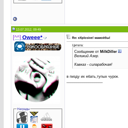
13.07.2012, 09:49
[^^]
Oweee*
Re: eXplosive! мамоёбы!
Цитата:
Сообщение от
MilkDiller
Великий Азер.
Кавказ - силарабочая!
в пизду их ебать,тупых чурок.
__________________
Награды