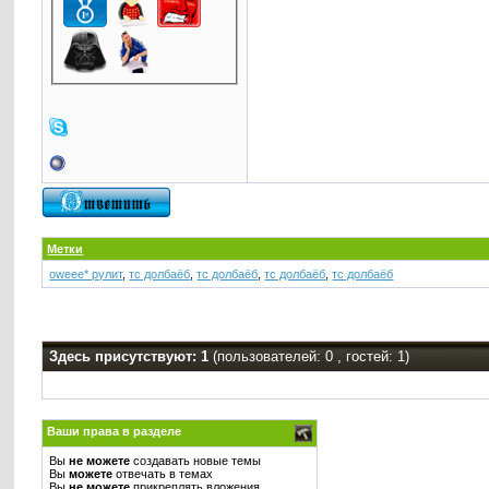
Метки
oweee* рулит
,
тс долбаёб
,
тс долбаёб
,
тс долбаёб
,
тс долбаёб
Здесь присутствуют: 1
(пользователей: 0 , гостей: 1)
Ваши права в разделе
Вы
не можете
создавать новые темы
Вы
можете
отвечать в темах
Вы
не можете
прикреплять вложения