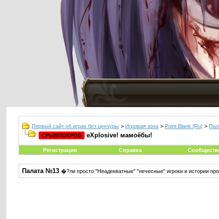
Первый сайт об играх без цензуры
>
Игровая зона
>
Point Blank [Ru]
>
Пал
eXplosive! мамоёбы!
СРЫВПОКРОВ
Регистрация
Справка
Сообществ
Палата №13
�?ли просто "Неадекватные" "нечесные" игроки и истории про