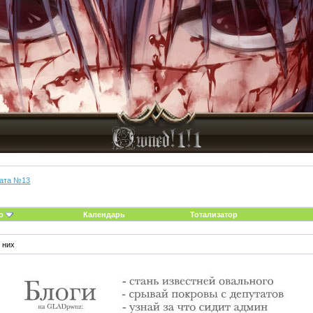
ата №13
о
Календарь
Тотализатор
 них