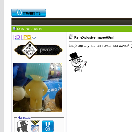
13.07.2012, 04:19
[:D]
PB
Re: eXplosive! мамоёбы!
Ещё одна унылая тема про хачей:(
__________________
Награды