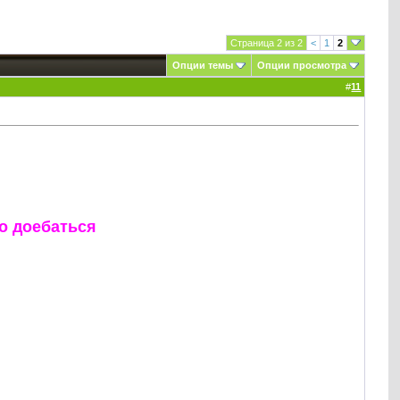
Страница 2 из 2
<
1
2
Опции темы
Опции просмотра
#
11
го доебаться