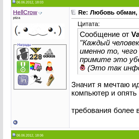
06.06.2012, 18:03
HellCrow
Re: Любовь обман,
ptiza
Цитата:
Сообщение от
Va
"Каждый человек
Награды
именно то, чего
примите это уб
(Это так инф
Значит я мечтаю ид
компьютер и опять 
требования более
06.06.2012, 18:06