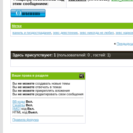
этим сообщением:
Метки
ваниль и пиздострадания
,
зевс девстенник
,
зевс никогда не любил
,
зевс нарко
«
Предыдущ
Здесь присутствуют: 1
(пользователей: 0 , гостей: 1)
Ваши права в разделе
Вы
не можете
создавать новые темы
Вы
не можете
отвечать в темах
Вы
не можете
прикреплять вложения
Вы
не можете
редактировать свои сообщения
BB коды
Вкл.
Смайлы
Вкл.
[IMG]
код
Вкл.
HTML код
Выкл.
Правила форума