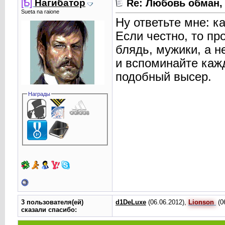
[Ҍ]
Нагибатор
Re: Любовь обман,
Sueta na raione
Ну ответьте мне: ка
Если честно, то пр
блядь, мужики, а н
и вспоминайте кажд
подобный высер.
Награды
3 пользователя(ей)
d1DeLuxe
(06.06.2012),
Lionson
(0
сказали cпасибо: