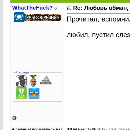
WhatTheFuck?
Re: Любовь обман,
Прочитал, вспомни
любил, пустил сле
Награды
4 пацан(а) посмеялись над
d1DeLuxe
(06.06.2012),
Dark_Stalke