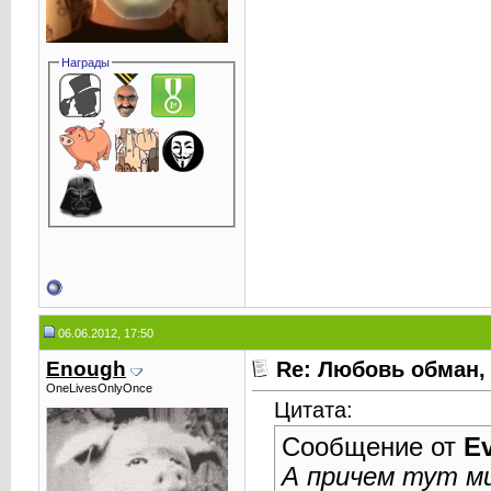
Награды
06.06.2012, 17:50
Enough
Re: Любовь обман,
OneLivesOnlyOnce
Цитата:
Сообщение от
E
А причем тут ми