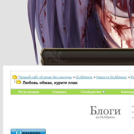
Первый сайт об играх без цензуры
>
GLADpwnz
>
Новости GLADpwnz
>
Р
Любовь обман, курите план
Регистрация
Справка
Сообщество
Календ