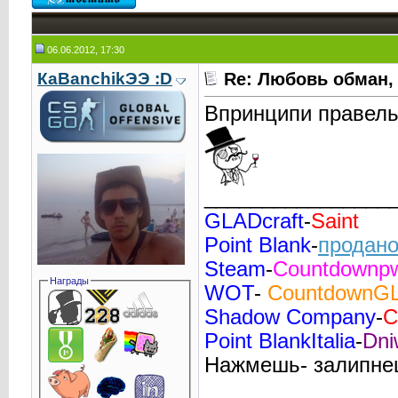
06.06.2012, 17:30
КаВаnchikЭЭ :D
Re: Любовь обман,
Впринципи правель
________________
GLADcraft
-
Saint
Point Blank
-
продано
Steam
-
Countdownp
Награды
WOT
-
CountdownG
Shadow Company
-
C
Point BlankItalia
-
Dni
Нажмешь- залипне