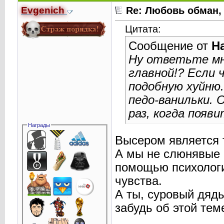
Evgenich
Re: Любовь обман,
Цитата:
Сообщение от
Н
Ну ответьте мне
главной!? Если 
подобную хуйню.
педо-ванильки. 
раз, когда появ
Награды
Высером является т
А мы не слюнявые 
помощью психологи
чувства.
А ты, суровый дядь
забудь об этой теме
________________