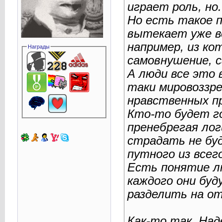
играет роль, но.
Но есть такое п
вытекает уже в
например, из к
Награды
самовнушение, с
А люди все это 
таки мировоззре
нравственных п
Кто-то будет го
пренебрегая лог
страдать не бу
путного из всег
Есть понятие лю
каждого они буд
разделить на о
Как-то так. Над