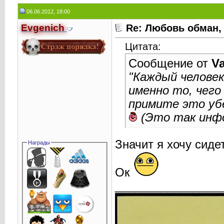
06.06.2012, 18:00
Evgenich
Re: Любовь обман,
Цитата:
Сообщение от
Va
"Каждый человек
именно то, чего
примите это уб
(Это так инф
Значит я хочу сиде
Награды
Ок
________________