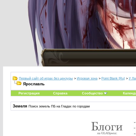
Первый сайт об играх без цензуры
>
Игровая зона
>
Point Blank [Ru]
>
У Ла
Ярославль
Регистрация
Справка
Сообщество
Календ
Земеля
Поиск земель ПБ на Гладах по городам