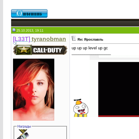
25.10.2013, 19:11
[L33T]
tyranobman
Re: Ярославль
up up up level up gc
__________________
Награды