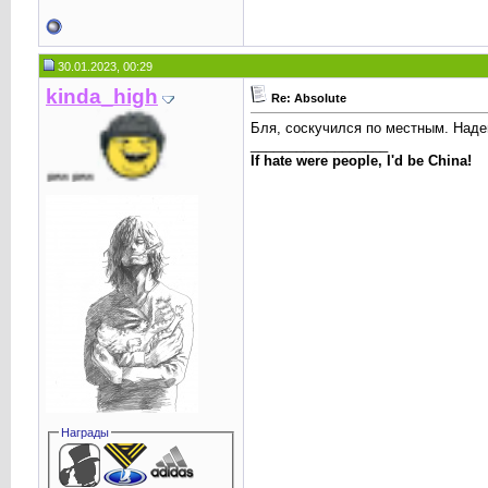
30.01.2023, 00:29
kinda_high
Re: Absolute
Бля, соскучился по местным. Надею
__________________
If hate were people, I'd be China!
pew
Награды