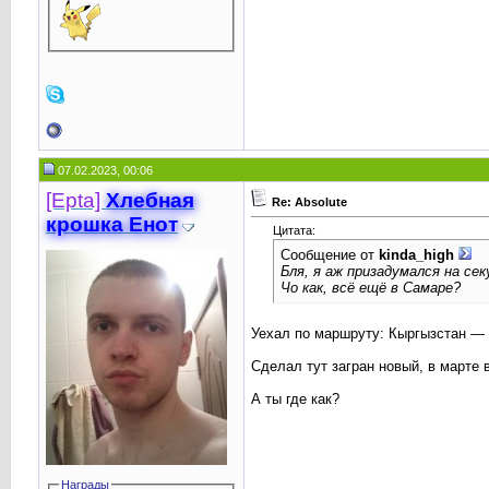
07.02.2023, 00:06
[Epta]
Хлебная
Re: Absolute
крошкa Енот
Цитата:
Сообщение от
kinda_high
Бля, я аж призадумался на сек
Чо как, всё ещё в Самаре?
Уехал по маршруту: Кыргызстан —
Сделал тут загран новый, в марте в
А ты где как?
Награды