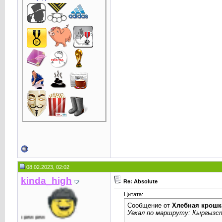
08.02.2023, 02:02
kinda_high
Re: Absolute
Цитата:
Сообщение от
Хлебная крошк
Уехал по маршруту: Кыргызс
 pew