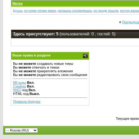
Метки
byuuu
,
кл норм пизже мани
,
наташка скромняшка
,
по пизде пошли
,
мотор вани
«
Предыдущ
Здесь присутствуют: 5
(пользователей: 0 , гостей: 5)
Ваши права в разделе
Вы
не можете
создавать новые темы
Вы
можете
отвечать в темах
Вы
не можете
прикреплять вложения
Вы
не можете
редактировать свои сообщения
BB коды
Вкл.
Смайлы
Вкл.
[IMG]
код
Вкл.
HTML код
Выкл.
Правила форума
Текущее врем