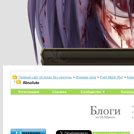
Первый сайт об играх без цензуры
>
Игровая зона
>
Point Blank [Ru]
>
Клан
Absolute
Регистрация
Справка
Сообщество
Календ