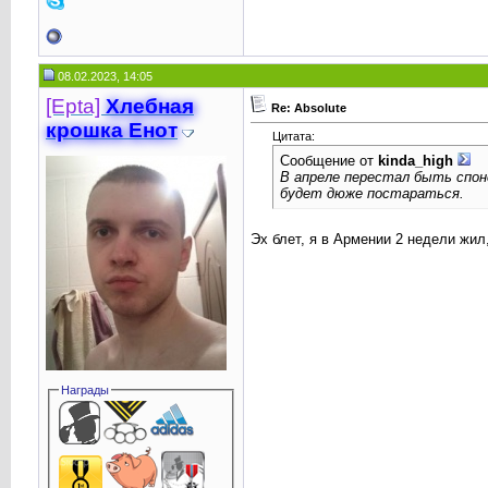
08.02.2023, 14:05
[Epta]
Хлебная
Re: Absolute
крошкa Енот
Цитата:
Сообщение от
kinda_high
В апреле перестал быть спон
будет дюже постараться.
Эх блет, я в Армении 2 недели жи
Награды