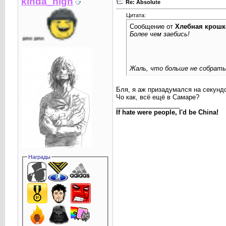
kinda_high
Re: Absolute
Цитата:
Сообщение от
Хлебная крошк
Более чем заебись!
pew
Жаль, что больше не собрать
Бля, я аж призадумался на секундоч
Чо как, всё ещё в Самаре?
__________________
If hate were people, I'd be China!
Награды