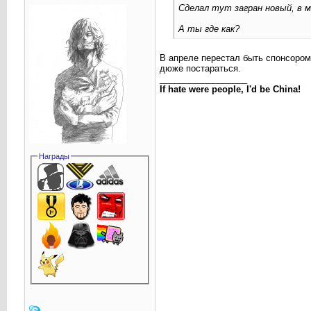
Сделал тут загран новый, в м
А ты где как?
В апреле перестал быть спонсором
дюже постараться.
__________________
If hate were people, I'd be China!
Награды