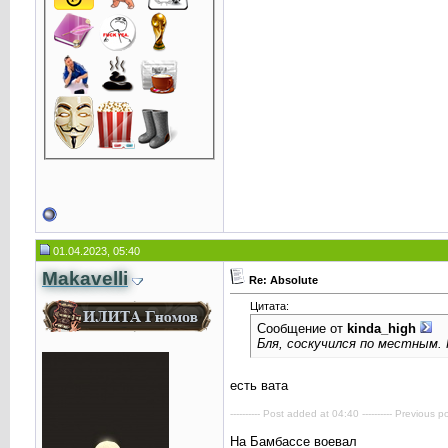
01.04.2023, 05:40
Makavelli
Re: Absolute
Цитата:
Сообщение от
kinda_high
Бля, соскучился по местным. 
есть вата
---------- Post added at 04:40 ---------- Previous po
На Бамбассе воевал