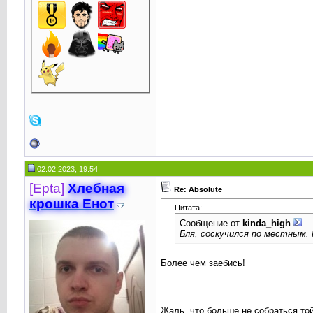
02.02.2023, 19:54
[Epta]
Хлебная
Re: Absolute
крошкa Енот
Цитата:
Сообщение от
kinda_high
Бля, соскучился по местным. 
Более чем заебись!
Жаль, что больше не собраться той