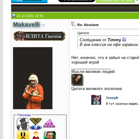
Страница 5847 из 5851
«
20.10.2020, 20:45
Makavelli
Re: Absolute
Цитата:
Сообщение от
Timmy
В вов классик на офе играеш
Нет, конечно, что я забыл на старо
хорошей игрой
__________________
Мысли великих людей:
Цитата великого эпсилона:
Награды