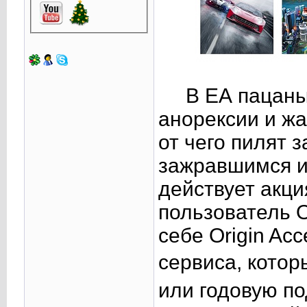
В ЕА пацаны
анорексии и ж
от чего пилят
зажравшимся и
действует акци
пользователь O
себе Origin Ac
сервиса, котор
или годовую по