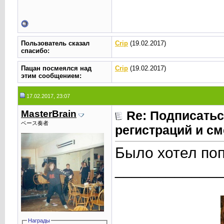
Пользователь сказал
Crip
(19.02.2017)
cпасибо:
Пацан посмеялся над
Crip
(19.02.2017)
этим сообщением:
17.02.2017, 23:07
MasterBrain
Re: Подписатьс
ベース奏者
регистраций и см
Было хотел поп
____________
Награды