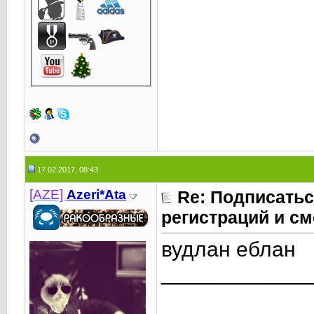
17.02.2017, 08:43
[AZE]
Azeri*Ata
Re: Подписатьс
регистраций и см
вудлан еблан
____________