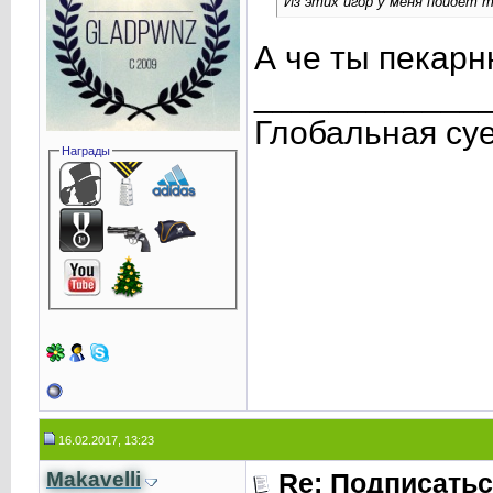
Из этих игор у меня пойдет 
А че ты пекарн
____________
Глобальная су
Награды
16.02.2017, 13:23
Makavelli
Re: Подписатьс