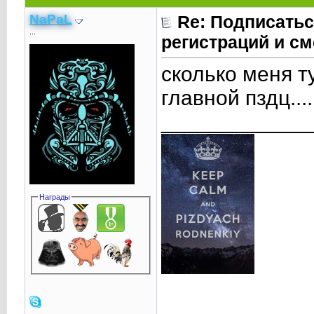
NaPaL
Re: Подписатьс
...
регистраций и см
сколько меня т
главной пздц....
____________
Награды