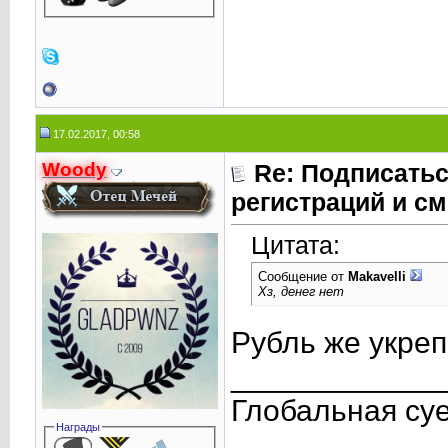
17.02.2017, 00:58
Woody
Re: Подписатьс
регистраций и см
Цитата:
Сообщение от
Makavelli
Хз, денег нет
Рубль же укре
____________
Глобальная су
Награды