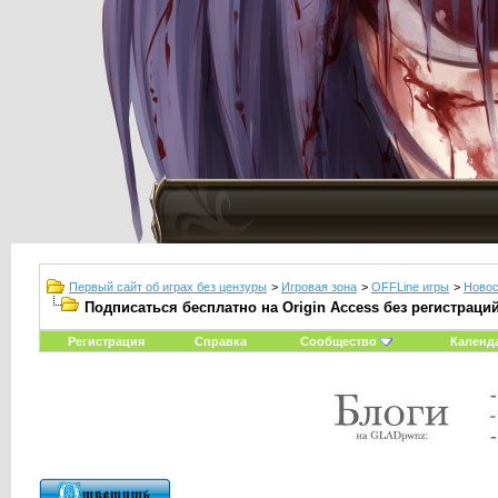
Первый сайт об играх без цензуры
>
Игровая зона
>
OFFLine игры
>
Новос
Подписаться бесплатно на Origin Access без регистраци
Регистрация
Справка
Сообщество
Календ