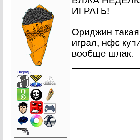
БЛЖА НЕДЕЛЮ
ИГРАТЬ!
Ориджин такая 
играл, нфс куп
вообще шлак.
____________
Награды