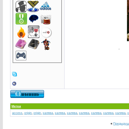
Метки
access
,
origin
,
origin
,
халява
,
халява
,
халява
,
халява
,
халява
,
халява
,
халява
,
х
«
Предыдущ