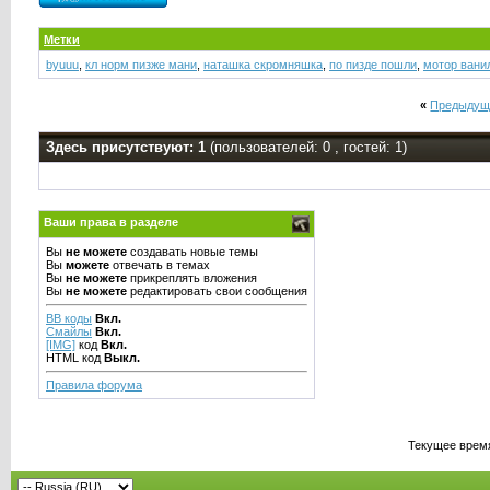
Метки
byuuu
,
кл норм пизже мани
,
наташка скромняшка
,
по пизде пошли
,
мотор вани
«
Предыдущ
Здесь присутствуют: 1
(пользователей: 0 , гостей: 1)
Ваши права в разделе
Вы
не можете
создавать новые темы
Вы
можете
отвечать в темах
Вы
не можете
прикреплять вложения
Вы
не можете
редактировать свои сообщения
BB коды
Вкл.
Смайлы
Вкл.
[IMG]
код
Вкл.
HTML код
Выкл.
Правила форума
Текущее врем