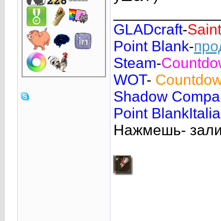
____________
GLADcraft
-
Sain
Point Blank
-
про
Steam
-
Countd
WOT
-
Countdo
Shadow Compa
Point BlankItalia
Нажмешь- зал