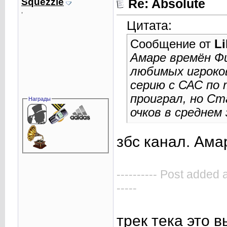
Squezzle
Re: Absolute
,
Цитата:
Сообщение от
Li
Амаре времён Фи
любимых игроков
серию с САС по 
проиграл, но Ст
Награды
очков в среднем
збс канал. Амар
---------- Post added 
-----
трек тека это 