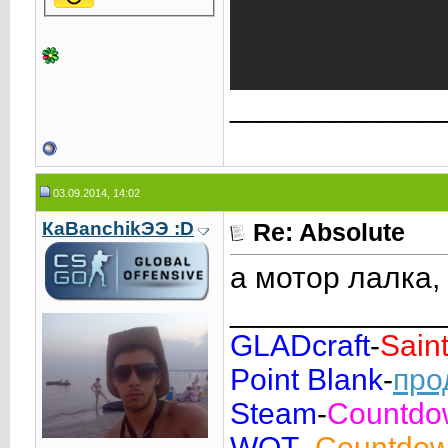
____________
03.09.2014, 14:02
КаВаnchikЭЭ :D
Re: Absolute
а мотор лалка, 
____________
GLADcraft
-
Sain
Point Blank
-
про
Steam
-
Countd
WOT
-
Countdo