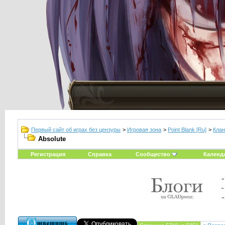
Первый сайт об играх без цензуры
>
Игровая зона
>
Point Blank [Ru]
>
Клан
Absolute
Регистрация
Справка
Сообщество
Календ