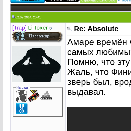
Страница 5719 из 5851
«
Перва
02.09.2014, 20:41
[Trap]
LilToxer
Re: Absolute
Амаре времён Ф
самых любимых 
Помню, что эту
Жаль, что Фини
зверь был, вро
Награды
выдавал.