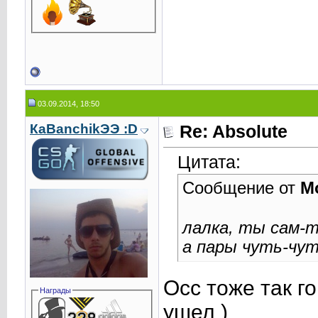
03.09.2014, 18:50
КаВаnchikЭЭ :D
Re: Absolute
Цитата:
Сообщение от
M
лалка, ты сам-т
а пары чуть-чут
Осс тоже так го
Награды
ушел )