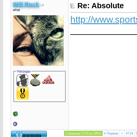
Will Rock
Re: Absolute
what
http://www.sport
____________
Награды
Страница 5719 из 5851
«
Первая
<
4719