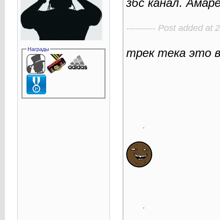
збс канал. Амаре
---------- Post added at 2
Награды
трек тека это 