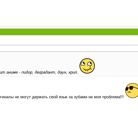
т аниме - пидор, деградант, даун, крип.
ргиналы не могут держать свой язык за зубами не моя проблема!!!