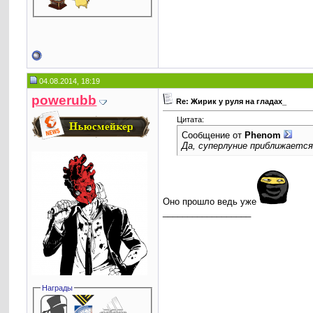
04.08.2014, 18:19
powerubb
Re: Жирик у руля на гладах_
Цитата:
Сообщение от
Phenom
Да, суперлуние приближается
Оно прошло ведь уже
__________________
Награды