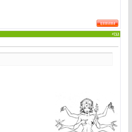
#
713