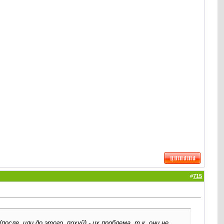
#
715
ле, или до этого, похуй) - их проблема, т.к. они не