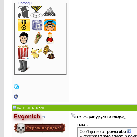
Награды
04.08.2014, 18:20
Evgenich
Re: Жирик у руля на гладах_
Цитата:
Сообщение от
powerubb
Я прочитал твой пост и понял