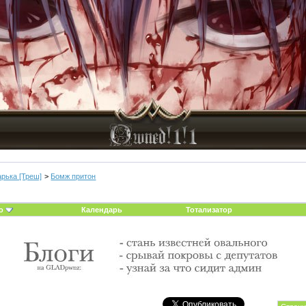
арька [Треш]
>
Бомж притон
о
Календарь
Тотализатор