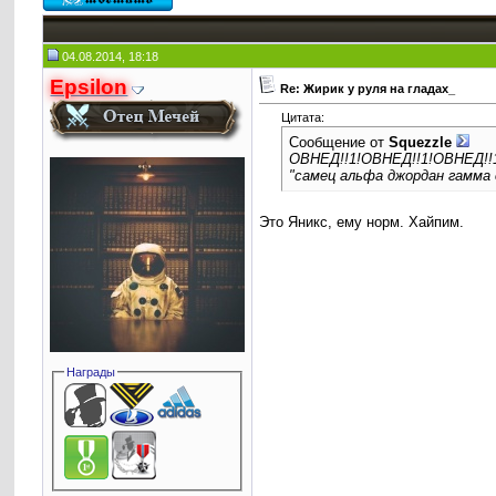
04.08.2014, 18:18
Epsilon
Re: Жирик у руля на гладах_
Цитата:
Сообщение от
Squezzle
ОВНЕД!!1!ОВНЕД!!1!ОВНЕД!!1
"самец альфа джордан гамм
Это Яникс, ему норм. Хайпим.
Награды