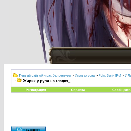
Первый сайт об играх без цензуры
>
Игровая зона
>
Point Blank [Ru]
>
У Л
Жирик у руля на гладах_
Регистрация
Справка
Сообществ