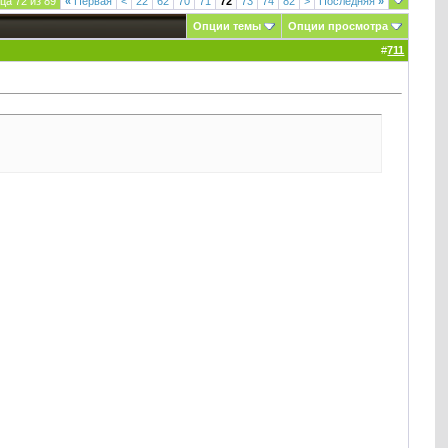
ца 72 из 89
«
Первая
<
22
62
70
71
72
73
74
82
>
Последняя
»
Опции темы
Опции просмотра
#
711