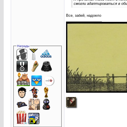
смогли адаптироваться в общ
Все, забей, надоело
__________________
Награды