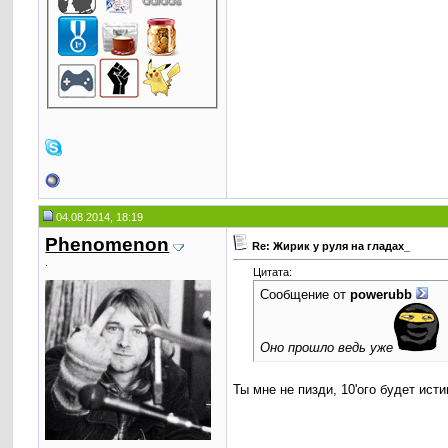
04.08.2014, 18:19
Phenomenоn
Re: Жирик у руля на гладах_
.
Цитата:
Сообщение от
powerubb
Оно прошло ведь уже
Ты мне не пизди, 10'ого будет ист