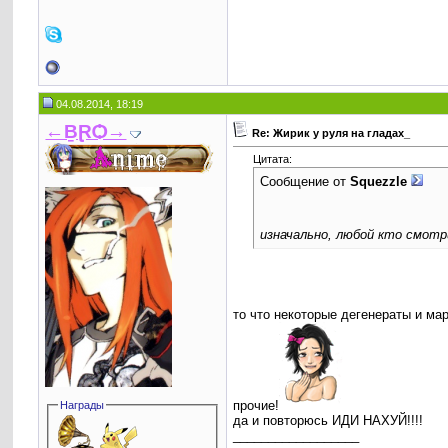
04.08.2014, 18:19
←ḆⱤѺ→
Re: Жирик у руля на гладах_
Цитата:
Сообщение от
Squezzle
изначально, любой кто смотри
то что некоторые дегенераты и ма
прочие!
Награды
да и повторюсь ИДИ НАХУЙ!!!!
__________________