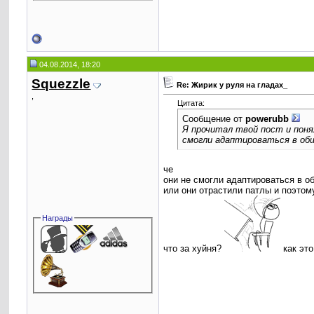
04.08.2014, 18:20
Squezzle
Re: Жирик у руля на гладах_
,
Цитата:
Сообщение от
powerubb
Я прочитал твой пост и понял
смогли адаптироваться в общ
че
они не смогли адаптироваться в о
или они отрастили патлы и поэтом
Награды
что за хуйня?
как это