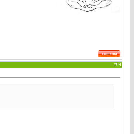
#
714