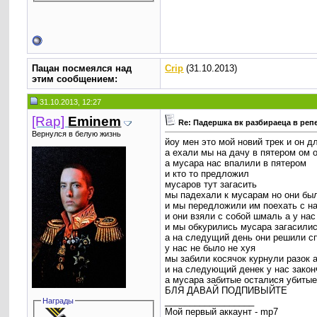
Пацан посмеялся над
Crip
(31.10.2013)
этим сообщением:
31.10.2013, 12:27
[Rap]
Eminem
Re: Падершка вк разбираеца в реп
Вернулся в белую жизнь
йоу мен это мой новий трек и он д
а ехали мы на дачу в пятером ом 
а мусара нас впалили в пятером
и кто то предложил
мусаров тут загасить
мы падехали к мусарам но они бы
и мы передложили им поехать с на
и они взяли с собой шмаль а у на
и мы обкурились мусара загасили
а на следущий день они решили сп
у нас не было не хуя
мы забили косячок курнули разок 
и на следующий денек у нас зако
а мусара забитые осталися убитые
БЛЯ ДАВАЙ ПОДПИВЫЙТЕ
__________________
Награды
Мой первый аккаунт - mp7