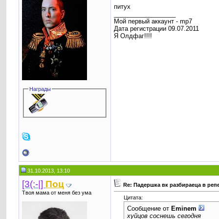
питух
__________________
Мой первый аккаунт - mp7
Дата регистрации 09.07.2011
Я Олдфаг!!!!
Награды
31.10.2013, 13:10
[3(:-|]
Поц
Re: Падершка вк разбираеца в реп
Твоя мама от меня без ума
Цитата:
Сообщение от
Eminem
хуйцов соснешь сегодня