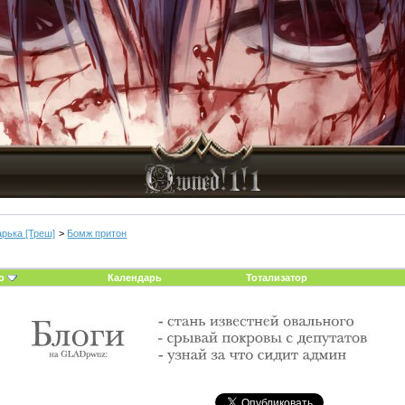
арька [Треш]
>
Бомж притон
о
Календарь
Тотализатор