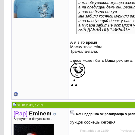
и мы обкурились мусара зага
а на следущий день они реши
у нас не было не хуя
мы забили косячок курнули ра
и на следующий денек у нас з
а мусара забитые осталися 
БЛЯ ДАВАЙ ПОДПИВЫЙТЕ
А я в то время
Мамку твою ебал.
Тра-лала-лала.
__________________
Здесь может быть Ваша реклама.
▲
▲▲
31.10.2013, 12:59
[Rap]
Eminem
Re: Падершка вк разбираеца в реп
Вернулся в белую жизнь
хуйцов соснешь сегодня
---------- Post added at 11:59 ---------- Previous p