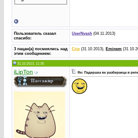
Пользователь сказал
UserNyash
(04.11.2013)
cпасибо:
3 пацан(а) посмеялись над
Crip
(31.10.2013),
Eminem
(31.10.2
этим сообщением:
31.10.2013, 11:35
iLipTon
Re: Падершка вк разбираеца в реп