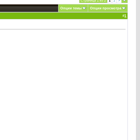
Страница 1 из 2
1
2
>
Опции темы
Опции просмотра
#
1