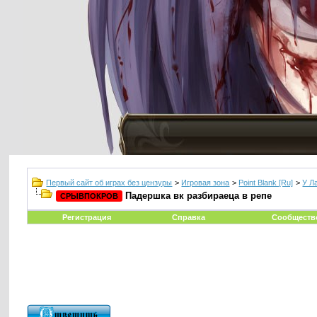
Первый сайт об играх без цензуры
>
Игровая зона
>
Point Blank [Ru]
>
У Л
Падершка вк разбираеца в репе
СРЫВПОКРОВ
Регистрация
Справка
Сообществ