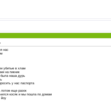
е
ля нас
ом
ли убитые в хлам
ми на пикник
с была наша дурь
сь
росить у нас паспорта
а потом еще разок
нчился косяк и мы пошла по домам
 йоу