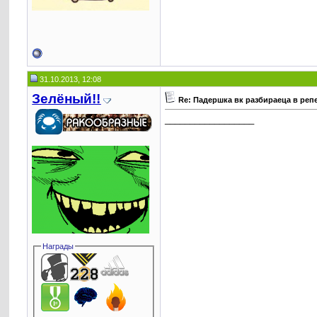
31.10.2013, 12:08
Зелёный!!
Re: Падершка вк разбираеца в реп
__________________
Награды