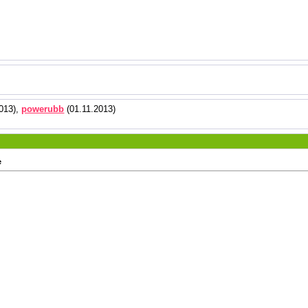
013),
powerubb
(01.11.2013)
е