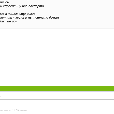
сились
ли спросить у нас паспорта
зок а потом еще разок
акончился косяк и мы пошла по домам
убитые йоу
е
ost was at 11:59 ----------