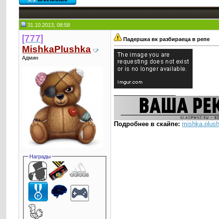
31.10.2013, 08:58
[777]
Падершка вк разбираеца в репе
MishkaPlushka
Админ
__________________
Подробнее в скайпе:
mishka.plus
Награды