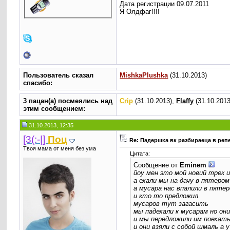
Дата регистрации 09.07.2011
Я Олдфаг!!!!
Пользователь сказал
MishkaPlushka
(31.10.2013)
cпасибо:
3 пацан(а) посмеялись над
Crip
(31.10.2013),
Flaffy
(31.10.201
этим сообщением:
31.10.2013, 12:35
[3(:-|]
Поц
Re: Падершка вк разбираеца в реп
Твоя мама от меня без ума
Цитата:
Сообщение от
Eminem
йоу мен это мой новий трек и
а ехали мы на дачу в пятером
а мусара нас впалили в пяте
и кто то предложил
мусаров тут загасить
мы падехали к мусарам но он
и мы передложили им поехать
и они взяли с собой шмаль а 