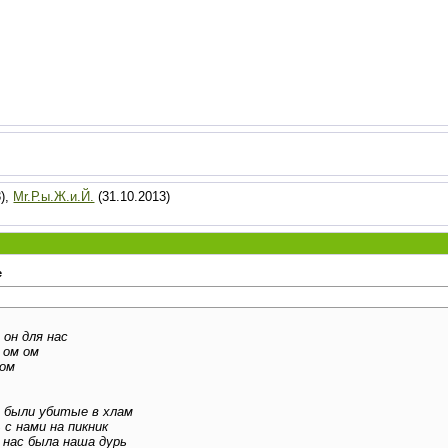
3),
Mr.Р.ы.Ж.и.Й.
(31.10.2013)
е
 он для нас
 ом ом
ром
и были убитые в хлам
 с нами на пикник
у нас была наша дурь