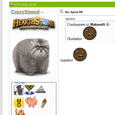
17.07.2013, 20:34
CrаzySpeed
Re: Epick PB
Цитата:
Сообщение от
Makavelli
Пиздабол
издабол
Награды