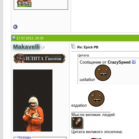
17.07.2013, 20:39
Makavelli
Re: Epick PB
Цитата:
Сообщение от
CrаzySpeed
издабол
ездабол
__________________
Мысли великих людей:
Цитата великого эпсилона:
Награды