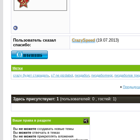
Пользователь сказал
CrаzySpeed
(19.07.2013)
cпасибо:
Метки
crazy будет старадать
,
s7 ne pizdabol
,
пиздабол
,
пиздаболnegr
,
пиздаболов тре
«
Предыдущ
Здесь присутствуют: 1
(пользователей: 0 , гостей: 1)
Ваши права в разделе
Вы
не можете
создавать новые темы
Вы
можете
отвечать в темах
Вы
не можете
прикреплять вложения