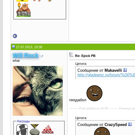
17.07.2013, 19:38
Will Rock
Re: Epick PB
what
Цитата:
Сообщение от
Makavelli
http://gladpwnz.ru/forum/%D0
пиздабол
---------- Post added at 18:38 ---------- Previous po
Цитата:
Награды
Сообщение от
CrаzySpeed