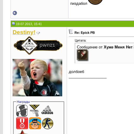
пиздабол
19.07.2013, 15:41
Destiny!
Re: Epick PB
Цитата:
Сообщение от
Хуже Меня Нет
долбоеб
__________________
Награды