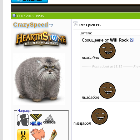
17.07.2013, 19:35
CrаzySpeed
Re: Epick PB
Цитата:
Сообщение от
Will Rock
пиздабол
---------- Post added at 18:35 ---------- Pre
пиздабол
Награды
пиздабол