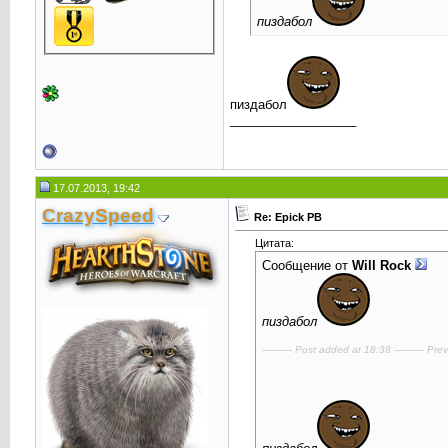
пиздабол
пиздабол
__________________
17.07.2013, 19:42
CrаzySpeed
Re: Epick PB
Цитата:
Сообщение от
Will Rock
пиздабол
---------- Post added at 18:38 ---------- Pre