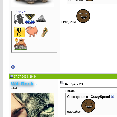
пиздабол
Награды
пиздабол
17.07.2013, 19:44
Will Rock
Re: Epick PB
what
Цитата:
Сообщение от
CrаzySpeed
пиздабол