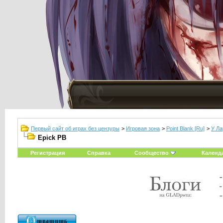
Первый сайт об играх без цензуры
>
Игровая зона
>
Point Blank [Ru]
>
У Ла
Epick PB
Регистрация
Справка
Сообщество
Календ