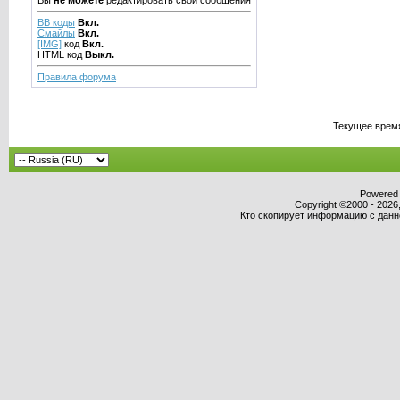
Вы
не можете
редактировать свои сообщения
BB коды
Вкл.
Смайлы
Вкл.
[IMG]
код
Вкл.
HTML код
Выкл.
Правила форума
Текущее врем
Powered b
Copyright ©2000 - 2026,
Кто скопирует информацию с данног