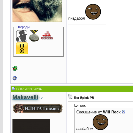
пиздабол
__________________
Награды
17.07.2013, 20:34
Makavelli
Re: Epick PB
Цитата:
Сообщение от
Will Rock
пиздабол