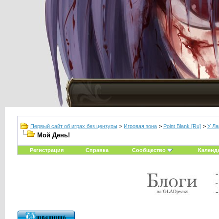
Первый сайт об играх без цензуры
>
Игровая зона
>
Point Blank [Ru]
>
У Ла
Мой День!
Регистрация
Справка
Сообщество
Календ