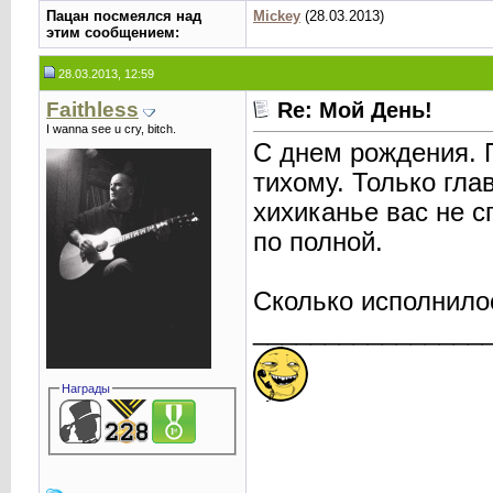
Пацан посмеялся над
Mickey
(28.03.2013)
этим сообщением:
28.03.2013, 12:59
Faithless
Re: Мой День!
I wanna see u cry, bitch.
С днем рождения. П
тихому. Только гла
хихиканье вас не с
по полной.
Сколько исполнило
________________
Награды