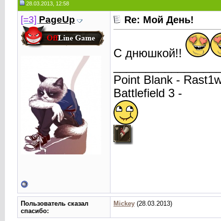
28.03.2013, 12:58
[=3]
PageUp
Re: Мой День!
С днюшкой!!
________________
Point Blank - Rast1
Battlefield 3 -
Пользователь сказал
Mickey
(28.03.2013)
cпасибо: