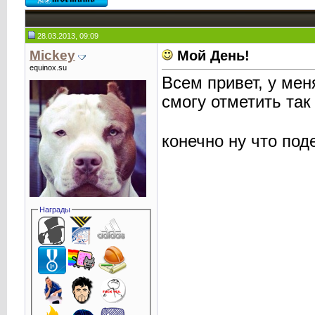
28.03.2013, 09:09
Mickey
Мой День!
equinox.su
Всем привет, у мен
смогу отметить так
конечно ну что под
Награды