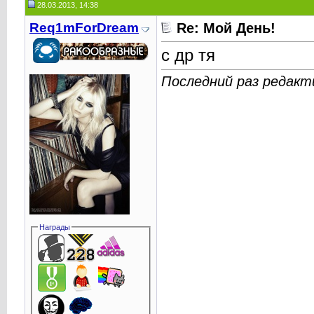
28.03.2013, 14:38
Req1mForDream
Re: Мой День!
с др тя
Последний раз редакт
Награды