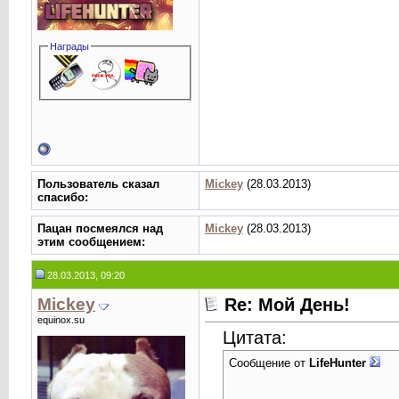
Награды
Пользователь сказал
Mickey
(28.03.2013)
cпасибо:
Пацан посмеялся над
Mickey
(28.03.2013)
этим сообщением:
28.03.2013, 09:20
Mickey
Re: Мой День!
equinox.su
Цитата:
Сообщение от
LifeHunter