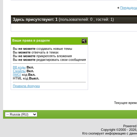
«
Предыдущ
Здесь присутствуют: 1
(пользователей: 0 , гостей: 1)
Ваши права в разделе
Вы
не можете
создавать новые темы
Вы
можете
отвечать в темах
Вы
не можете
прикреплять вложения
Вы
не можете
редактировать свои сообщения
BB коды
Вкл.
Смайлы
Вкл.
[IMG]
код
Вкл.
HTML код
Выкл.
Правила форума
Текущее врем
Powered b
Copyright ©2000 - 2026,
Кто скопирует информацию с данног