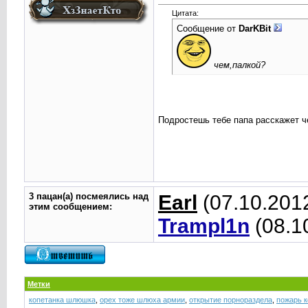
Цитата:
Сообщение от
DarKBit
чем,палкой?
Подростешь тебе папа расскажет 
3 пацан(а) посмеялись над
Earl
(07.10.201
этим сообщением:
Trampl1n
(08.1
Метки
копетанка шлюшка
,
орех тоже шлюха армии
,
открытие порнораздела
,
пожарь к