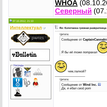
WHOA
(08.10.2
Северный
(07.
07.10.2012, 21:10
Интеллектуал
Re: Копетанка грязная развратница
Цитата:
Сообщение от
CaptainCannabi
Я бы её тоже потрахал
Награды
чем,палкой?
__________________
Цитата:
Сообщение от
Wind Inc.
Да, я ебал свой рот