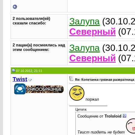
2 пользователя(ей)
Залупа
(30.10.
сказали cпасибо:
Северный
(07.
2 пацан(а) посмеялись над
Залупа
(30.10.
этим сообщением:
Северный
(07.
07.10.2012, 21:11
Twist
Re: Копетанка грязная развратница
поржал
__________________
Цитата:
Сообщение от
Trolоloid
Твист пиздеть не будет