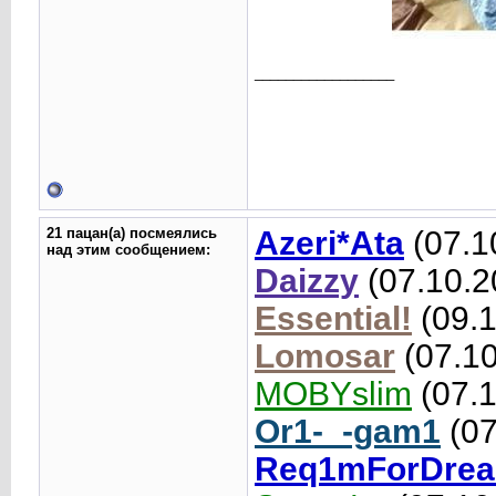
__________________
21 пацан(а) посмеялись
Azeri*Ata
(07.1
над этим сообщением:
Daizzy
(07.10.2
Essential!
(09.1
Lomosar
(07.10
MOBYslim
(07.1
Or1-_-gam1
(07
Req1mForDre