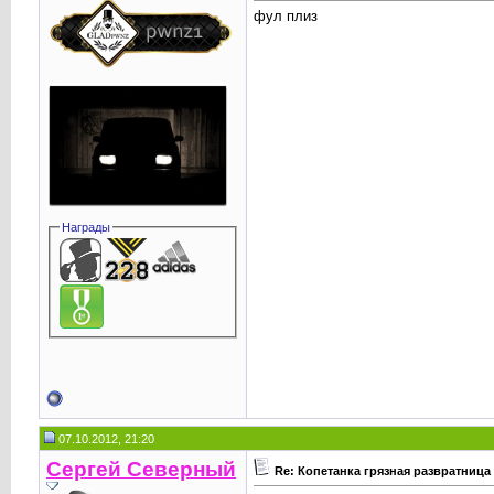
фул плиз
Награды
07.10.2012, 21:20
Сергей Северный
Re: Копетанка грязная развратница