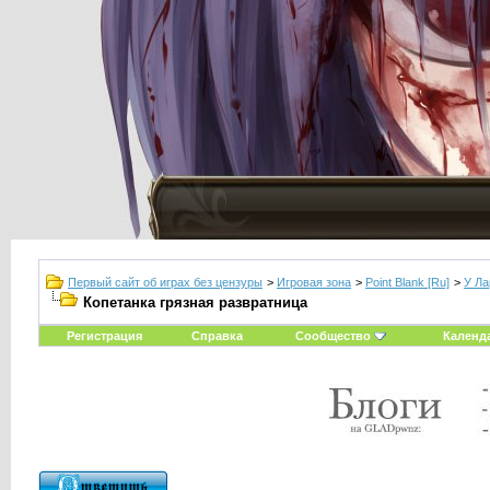
Первый сайт об играх без цензуры
>
Игровая зона
>
Point Blank [Ru]
>
У Ла
Копетанка грязная развратница
Регистрация
Справка
Сообщество
Календ