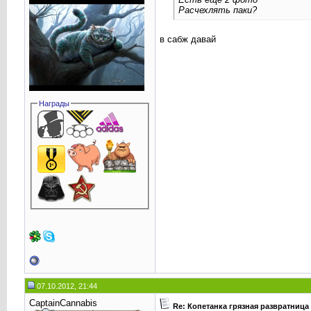
Расчехлять паки?
в сабж давай
Награды
07.10.2012, 21:44
CaptainCannabis
Re: Копетанка грязная развратница