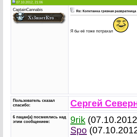
07.10.2012, 21:06
CaptainCannabis
Re: Копетанка грязная развратница
Я бы её тоже потрахал
Пользователь сказал
Сергей Север
cпасибо:
6 пацан(а) посмеялись над
9rik
(07.10.2012
этим сообщением:
Spo
(07.10.201