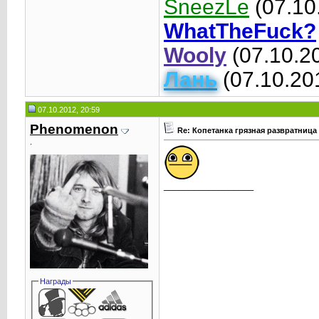
SneezLe
(07.10
WhatTheFuck?
Wooly
(07.10.2
Лань
(07.10.20
07.10.2012, 20:59
Phenomenоn
Re: Копетанка грязная развратница
.
__________________
Награды