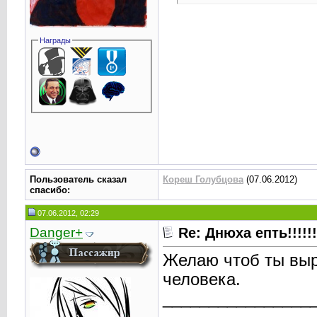
Награды
Пользователь сказал
Кореш Голубцова
(07.06.2012)
cпасибо:
07.06.2012, 02:29
Danger+
Re: Днюха епть!!!!!!!!!
Желаю чтоб ты выр
человека.
________________