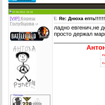
07.06.2012, 02:16
[VIP]
Кореш
Re: Днюха епть!!!!!!!!!
Голубцова
ладно евгенич,не д
просто держал марку,
________________
Антон
Награды