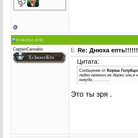
07.06.2012, 02:50
CaptainCannabis
Re: Днюха епть!!!!!!!!!
Цитата:
Сообщение от
Кореш Голубцо
ладно евгенич,не держи зла,я
никуда...............
Это ты зря .