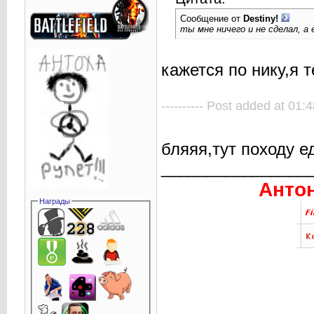
Сообщение от
Destiny!
ты мне ничего и не сделал, а 
кажется по нику,я 
---------- Post added at 01:4
бляяя,тут походу е
________________
Антон
Награды