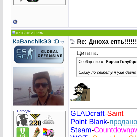
07.06.2012, 02:36
КаВаnchikЭЭ :D
Re: Днюха епть!!!!!!!!!
Цитата:
Сообщение от
Кореш Голубцо
Скажу по секрету,я уже давно
________________
Награды
GLADcraft
-
Saint
Point Blank
-
продано
Steam
-
Countdownp