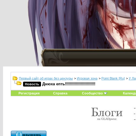
Первый сайт об играх без цензуры
>
Игровая зона
>
Point Blank [Ru]
>
У Ла
Днюха епть!!!!!!!!!!!!!!!!!!!!!!!!!
Новость
Регистрация
Справка
Сообщество
Календ