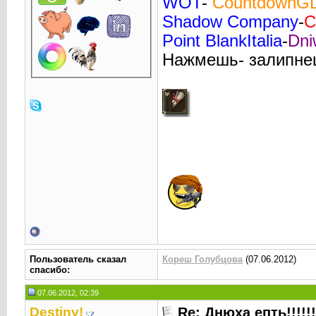
WOT
-
CountdownG
Shadow Company
-
C
Point BlankItalia
-
Dni
Нажмешь- залипне
Пользователь сказал
Кореш Голубцова
(07.06.2012)
cпасибо:
07.06.2012, 02:39
Destiny!
Re: Днюха епть!!!!!!!!!