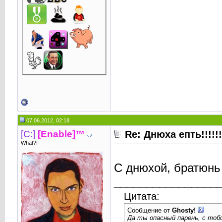
07.06.2012, 02:18
[C:]
[Enable]™
Re: Днюха епть!!!!!!!!!
What?!
С днюхой, братюнь 
________________
Цитата:
Сообщение от
Ghosty!
Да ты опасный парень, с тоб