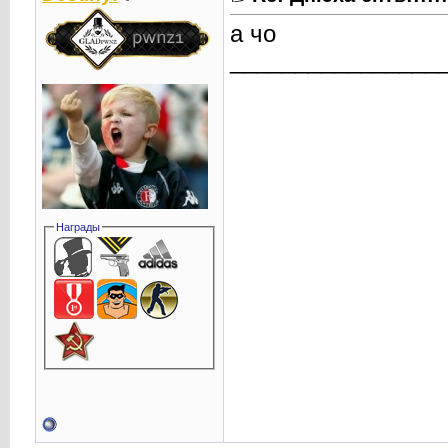
а чо
________________
Награды