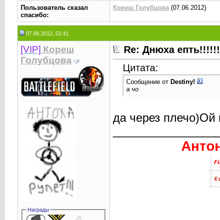
Пользователь сказал
Кореш Голубцова
(07.06.2012)
cпасибо:
07.06.2012, 02:41
[VIP]
Кореш
Re: Днюха епть!!!!!!!!!
Голубцова
Цитата:
Сообщение от
Destiny!
а чо
да через плечо)Ой
________________
Антон
Награды