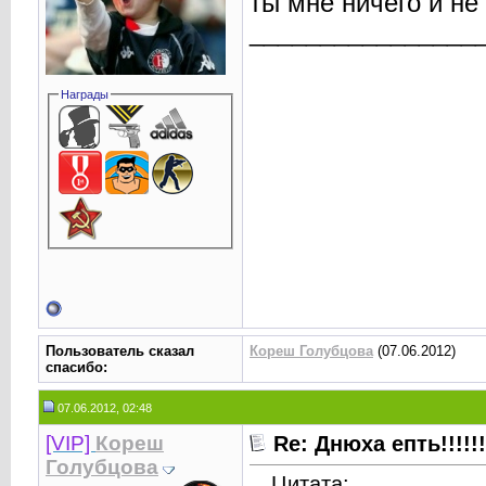
ты мне ничего и не 
________________
Награды
Пользователь сказал
Кореш Голубцова
(07.06.2012)
cпасибо:
07.06.2012, 02:48
[VIP]
Кореш
Re: Днюха епть!!!!!!!!!
Голубцова
Цитата: