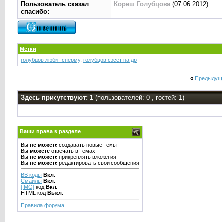
Пользователь сказал
Кореш Голубцова
(07.06.2012)
cпасибо:
Метки
голубцов любит сперму
,
голубцов сосет на др
«
Предыдущ
Здесь присутствуют: 1
(пользователей: 0 , гостей: 1)
Ваши права в разделе
Вы
не можете
создавать новые темы
Вы
можете
отвечать в темах
Вы
не можете
прикреплять вложения
Вы
не можете
редактировать свои сообщения
BB коды
Вкл.
Смайлы
Вкл.
[IMG]
код
Вкл.
HTML код
Выкл.
Правила форума