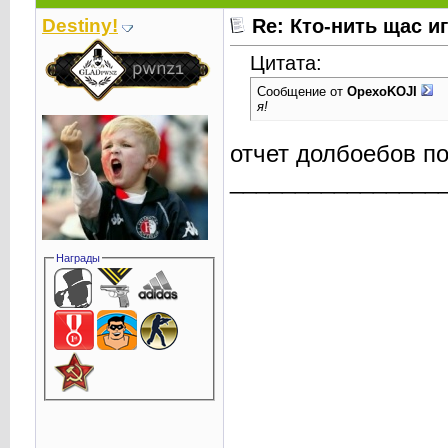
Destiny!
Re: Кто-нить щас и
Цитата:
Сообщение от
OpexoKOJI
я!
отчет долбоебов п
________________
Награды