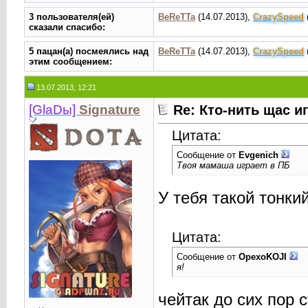
3 пользователя(ей)
BeReTTa
(14.07.2013),
CrаzySpeed
сказали cпасибо:
5 пацан(а) посмеялись над
BeReTTa
(14.07.2013),
CrаzySpeed
этим сообщением:
13.07.2013, 12:21
[GlaDы]
Signature
Re: Кто-нить щас и
Цитата:
Сообщение от
Evgenich
Твоя мамаша играет в ПБ
У тебя такой тонки
Цитата:
Сообщение от
OpexoKOJI
я!
чейтак до сих пор 