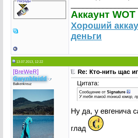
Награды
________________
Аккаунт WOT
Хороший аккау
деньги
13.07.2013, 12:22
[BreWeR]
Re: Кто-нить щас и
Gwynbleidd
Цитата:
Balkenkreuz
Сообщение от
Signature
У тебя такой тонкий юмор, пр
Ну да, у евгенича 
глад