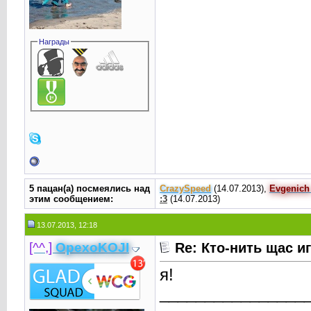
Награды
5 пацан(а) посмеялись над
CrаzySpeed
(14.07.2013),
Evgenic
этим сообщением:
:3
(14.07.2013)
13.07.2013, 12:18
[^^,]
OpexoKOJI
Re: Кто-нить щас и
я!
________________