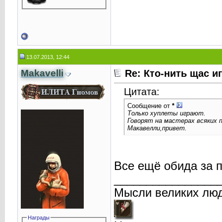
13.07.2013, 12:44
Makavelli
Re: Кто-нить щас и
Цитата:
Сообщение от
*
Только хуплеты играют.
Говорят на мастерах всяких п
Макавелли,привет.
Все ещё обида за 
________________
Мысли великих люд
Награды