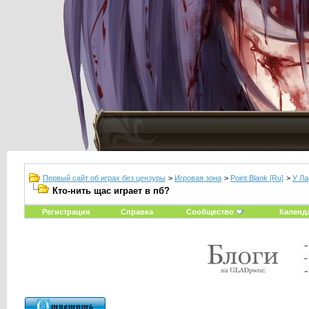
Первый сайт об играх без цензуры
>
Игровая зона
>
Point Blank [Ru]
>
У Ла
Кто-нить щас играет в пб?
Регистрация
Справка
Сообщество
Календ