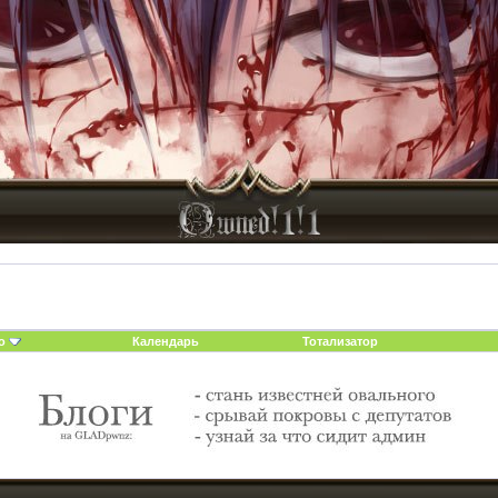
о
Календарь
Тотализатор