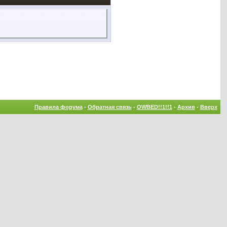
Правила форума
-
Обратная связь
-
OWBED!!1!!1
-
Архив
-
Вверх