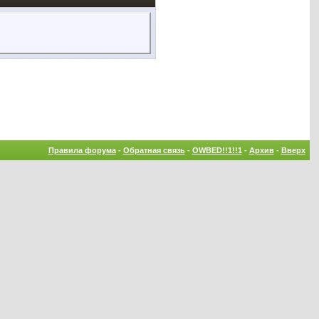
Правила форума
-
Обратная связь
-
OWBED!!1!!1
-
Архив
-
Вверх