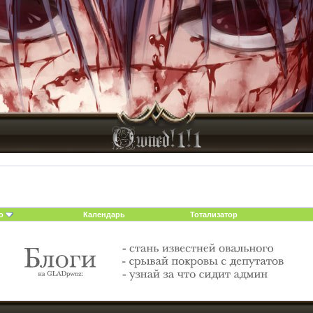
о
Календарь
Тотализатор