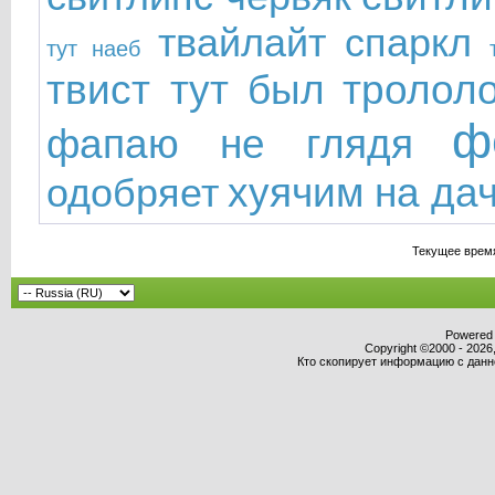
твайлайт спаркл
тут наеб
твист тут был
тролол
ф
фапаю не глядя
хуячим на да
одобряет
Текущее врем
Powered b
Copyright ©2000 - 2026,
Кто скопирует информацию с данног