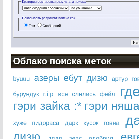
Критерии сортировки результата поиска
Показывать результат поиска как
Тем
Сообщений
Облако поиска меток
азеры ебут дизю
byuuu
артур го
гд
бурундук r.i.p
все слились фейл
гэри зайка :*
гэри няша
д
хуже пидораса
дарк кусок говна
дизю
ев
дядя зевс одобрил