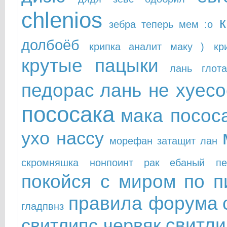
chlenios
зебра теперь мем :о
долбоёб
крипка аналит маку )
кр
крутые пацыки
лань глот
педорас
лань не хуесо
пососака
мака посос
ухо нассу
морефан затащит лан
скромняшка
нонпоинт рак ебаный
п
покойся с миром
по п
правила форума
гладпвнз
свитли
свитлипс червяк