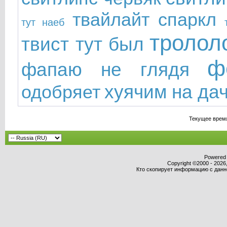
твайлайт спаркл
тут наеб
тролол
твист тут был
ф
фапаю не глядя
хуячим на да
одобряет
Текущее врем
Powered b
Copyright ©2000 - 2026,
Кто скопирует информацию с данног