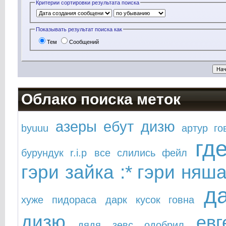
Критерии сортировки результата поиска
Показывать результат поиска как
Тем
Сообщений
Облако поиска меток
азеры ебут дизю
byuuu
артур го
гд
бурундук r.i.p
все слились фейл
гэри зайка :*
гэри няша
д
хуже пидораса
дарк кусок говна
дизю
ев
дядя зевс одобрил