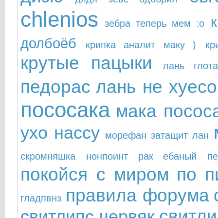
chlenios
зебра теперь мем :о
долбоёб
крипка аналит маку )
кр
крутые пацыки
лань глот
педорас
лань не хуесо
пососака
мака посос
ухо нассу
морефан затащит лан
скромняшка
нонпоинт рак ебаный
п
покойся с миром
по п
правила форума
гладпвнз
свитли
свитлипс червяк