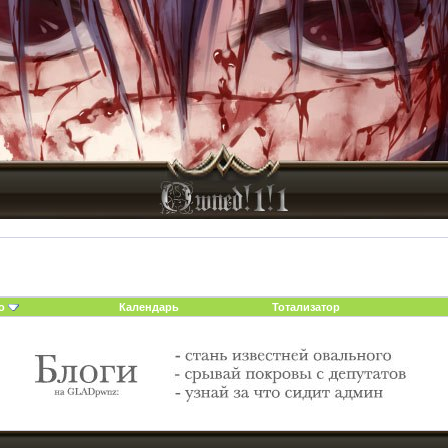
о
Календарь
Тотализатор