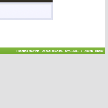
Правила форума
-
Обратная связь
-
OWBED!!1!!1
-
Архив
-
Вверх