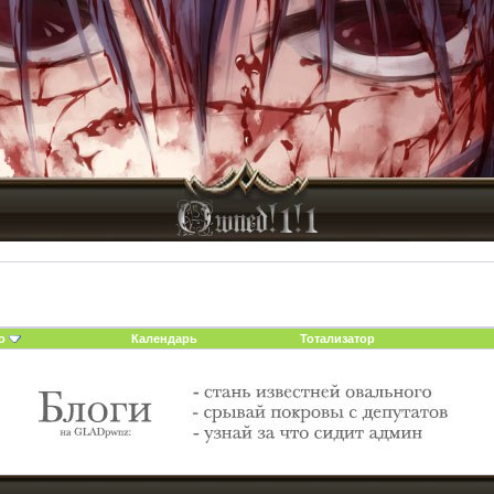
о
Календарь
Тотализатор