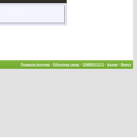
Правила форума
-
Обратная связь
-
OWBED!!1!!1
-
Архив
-
Вверх