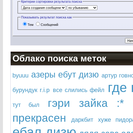
Критерии сортировки результата поиска
Показывать результат поиска как
Тем
Сообщений
Облако поиска меток
азеры ебут дизю
byuuu
артур говн
где
бурундук r.i.p
все слились фейл
гэри зайка :*
тут был
прекрасен
даркбит хуже пидор
ебал дизю