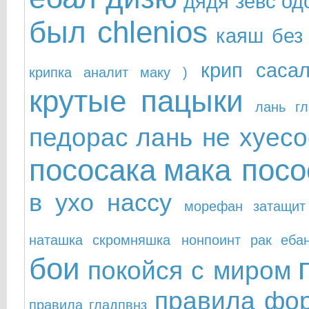
дядя зевс од
был chlenios
каяш без
крип саса
крипка аналит маку )
крутые пацыки
лань гл
педорас
лань не хуесо
пососака
мака посо
в ухо нассу
морефан затащит
наташка скромняшка
нонпоинт рак еба
бои
покойся с миром
правила фо
правила гладпвнз