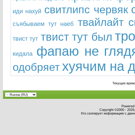
свитлипс червяк
иди нахуй
твайлайт с
съябываем тут наеб
тр
твист тут был
твист тут
фапаю не гляд
кидала
хуячим на 
одобряет
Текущее врем
Powered b
Copyright ©2000 - 2026,
Кто скопирует информацию с данног