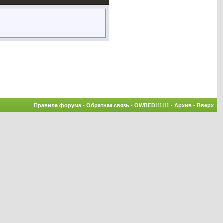
Правила форума
-
Обратная связь
-
OWBED!!1!!1
-
Архив
-
Вверх