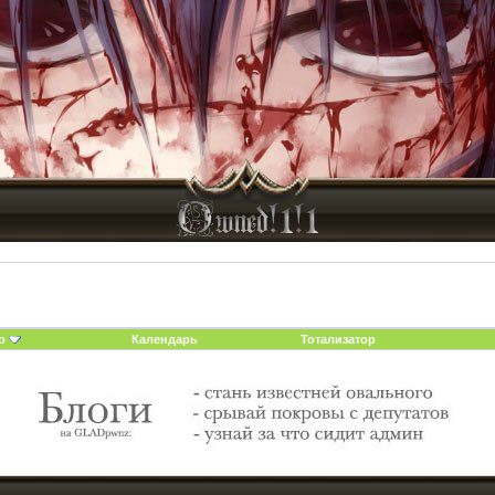
о
Календарь
Тотализатор