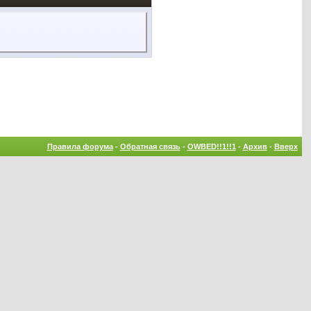
Правила форума
-
Обратная связь
-
OWBED!!1!!1
-
Архив
-
Вверх