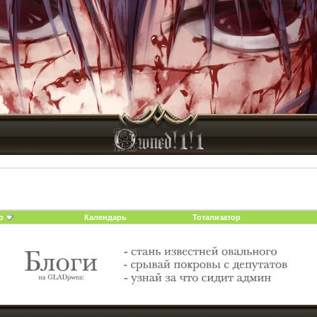
о
Календарь
Тотализатор