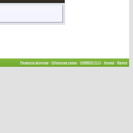
Правила форума
-
Обратная связь
-
OWBED!!1!!1
-
Архив
-
Вверх