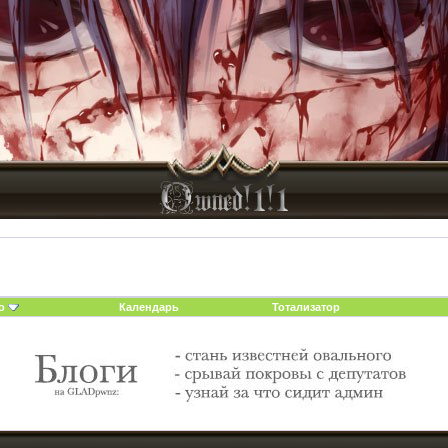
о
Календарь
Тотализатор