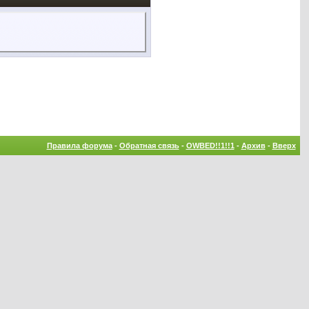
Правила форума
-
Обратная связь
-
OWBED!!1!!1
-
Архив
-
Вверх