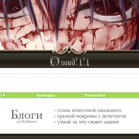
о
Календарь
Тотализатор