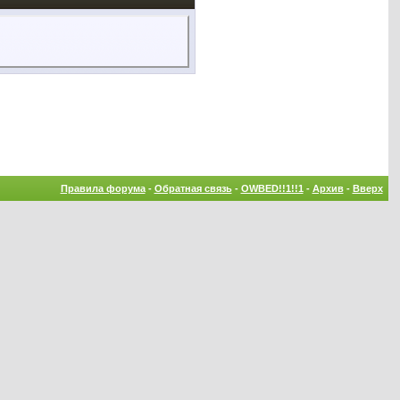
Правила форума
-
Обратная связь
-
OWBED!!1!!1
-
Архив
-
Вверх