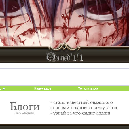
о
Календарь
Тотализатор