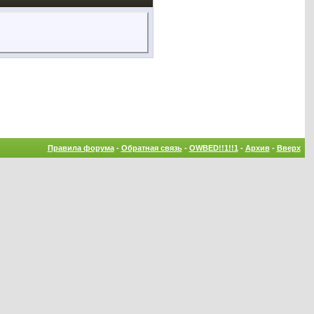
Правила форума
-
Обратная связь
-
OWBED!!1!!1
-
Архив
-
Вверх