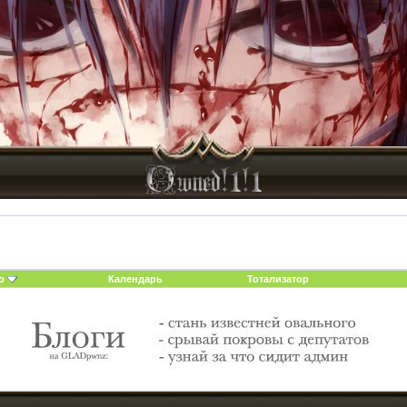
о
Календарь
Тотализатор