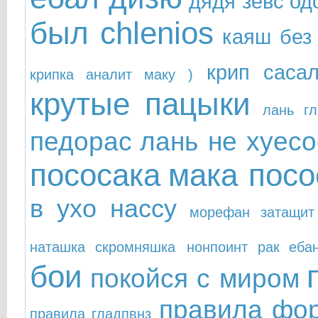
дядя зевс од
был chlenios
каяш без
крип саса
крипка аналит маку )
крутые пацыки
лань гл
педорас
лань не хуесо
пососака
мака посо
в ухо нассу
морефан затащит
наташка скромняшка
нонпоинт рак еба
бои
покойся с миром
правила фо
правила гладпвнз