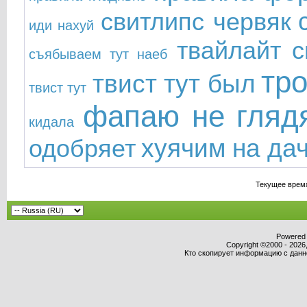
свитлипс червяк
иди нахуй
твайлайт с
съябываем тут наеб
тр
твист тут был
твист тут
фапаю не гляд
кидала
хуячим на да
одобряет
Текущее врем
Powered b
Copyright ©2000 - 2026,
Кто скопирует информацию с данног