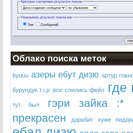
Критерии сортировки результата поиска
Показывать результат поиска как
Тем
Сообщений
Облако поиска меток
азеры ебут дизю
byuuu
артур говн
где
бурундук r.i.p
все слились фейл
гэри зайка :*
тут был
прекрасен
даркбит хуже пидор
ебал дизю