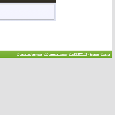
Правила форума
-
Обратная связь
-
OWBED!!1!!1
-
Архив
-
Вверх