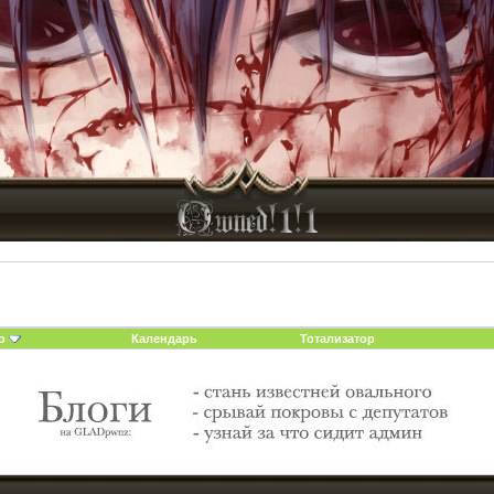
о
Календарь
Тотализатор