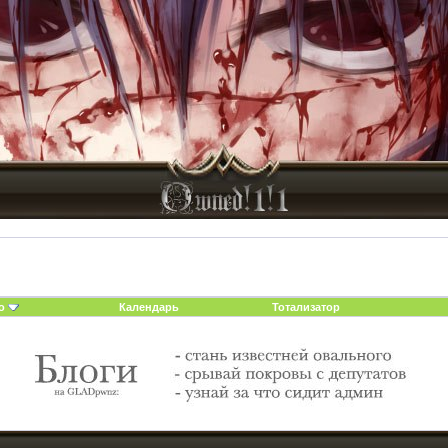
о
Календарь
Тотализатор