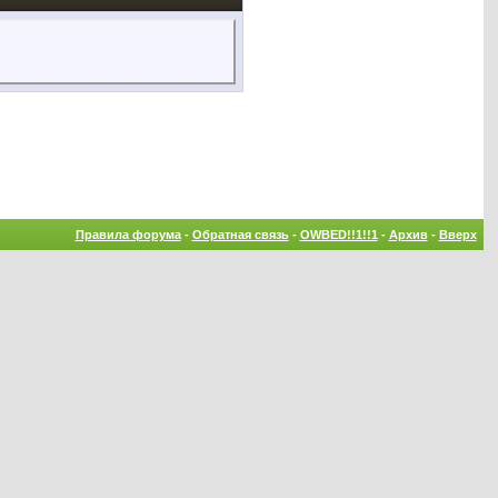
Правила форума
-
Обратная связь
-
OWBED!!1!!1
-
Архив
-
Вверх