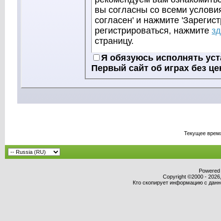
вы согласны со всеми условия
согласен' и нажмите 'Зарегис
регистрироваться, нажмите
з
страницу.
Хотя модераторы и админист
Я обязуюсь исполнять ус
об играх без цензуры, стараю
Первый сайт об играх без це
некорректные сообщения из разделов на форуме, всё равно все
сообщения просмотреть нево
зрения только автора, и ника
соответственно, только автор
сообщения.
Соглашаясь с нашими правил
Текущее врем
требования форума в целом, 
РФ.
Администрация форума оставл
Powered b
Copyright ©2000 - 2026,
переносить или закрывать лю
Кто скопирует информацию с данног
усмотрению.