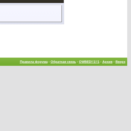
Правила форума
-
Обратная связь
-
OWBED!!1!!1
-
Архив
-
Вверх