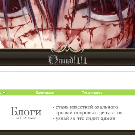
о
Календарь
Тотализатор