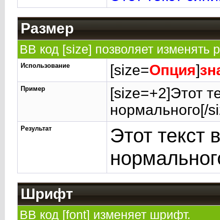
Размер
BB код [size] позволяет изменять
Использование
[size=
Опция
]
зн
Пример
[size=+2]Этот т
нормального[/si
Результат
Этот текст 
нормальног
Шрифт
BB код [font] изменяет шрифт.