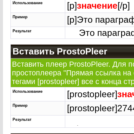
Использование
[p]
значение
[/p]
Пример
[p]Это параграф
Это парагра
Результат
Вставить ProstoPleer
Вставить плеер ProstoPleer. Для 
простоплеера "Прямая ссылка на 
тегами [prostopleer] все с конца ст
Использование
[prostopleer]
зна
Пример
[prostopleer]27
Результат