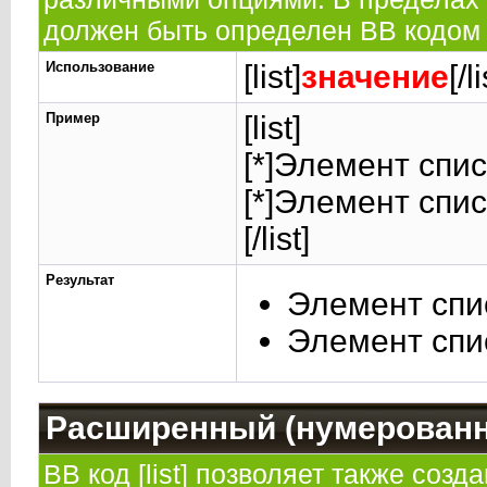
должен быть определен BB кодом [
Использование
[list]
значение
[/li
Пример
[list]
[*]Элемент спис
[*]Элемент спис
[/list]
Результат
Элемент спи
Элемент спи
Расширенный (нумерованн
BB код [list] позволяет также созд