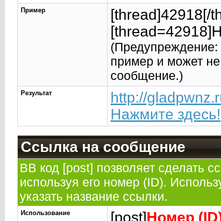
Пример
[thread]42918[/t
[thread=42918]Н
(Предупреждение: 
пример и может не
сообщение.)
Результат
http://gladpwnz
Нажмите здесь!
Ссылка на сообщение
BB код [post] позволяет сделать 
используя его номер (ID). Исполь
указать название ссылки.
Использование
[post]
Номер (ID