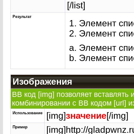
[/list]
Результат
Элемент спи
Элемент спи
Элемент спи
Элемент спи
Изображения
BB код [img] позволяет вставлять
комбинировании с BB кодом [url] 
Использование
[img]
значение
[/img]
Пример
[img]http://gladpwnz.