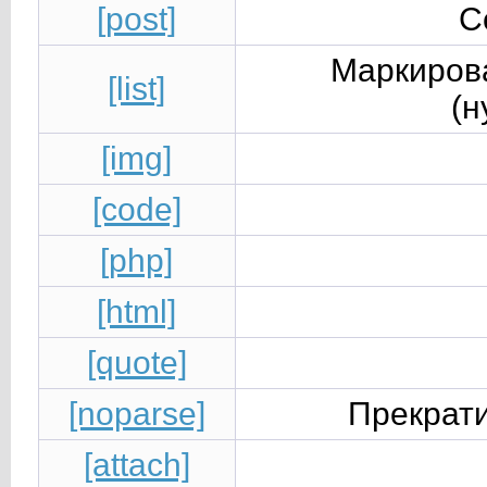
[post]
С
Маркиров
[list]
(н
[img]
[code]
[php]
[html]
[quote]
[noparse]
Прекрати
[attach]