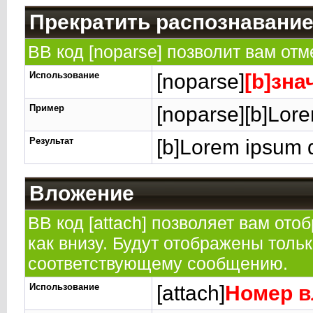
Прекратить распознавание
BB код [noparse] позволит вам от
Использование
[noparse]
[b]зна
Пример
[noparse][b]Lore
Результат
[b]Lorem ipsum d
Вложение
BB код [attach] позволяет вам от
как внизу. Будут отображены толь
соответствующему сообщению.
Использование
[attach]
Номер в