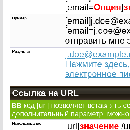
[email=
Опция
]
з
Пример
[email]j.doe@ex
[email=j.doe@e
отправить мне 
Результат
j.doe@example
Нажмите здесь,
электронное пи
Ссылка на URL
BB код [url] позволяет вставлять
дополнительный параметр, можно 
Использование
[url]
значение
[/u