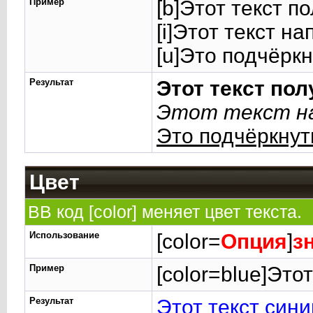
Пример
[b]Этот текст п
[i]Этот текст на
[u]Это подчёркн
Результат
Этот текст по
Этот текст на
Это подчёркнут
Цвет
BB код [color] меняет цвет текста.
Использование
[color=
Опция
]
з
Пример
[color=blue]Этот
Результат
Этот текст сини