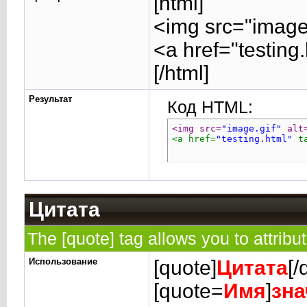
[html]
<img src="image.
<a href="testing
[/html]
Результат
Код HTML:
<img src=
"image.gif"
 alt
<a href=
"testing.html"
 t
Цитата
The [quote] tag allows you to attribu
Использование
[quote]
Цитата
[/
[quote=
Имя
]
зна