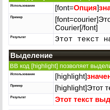
Использование
[font=
Опция
]
зн
Пример
[font=courier]Э
Courier[/font]
Результат
Этот текст н
Выделение
BB код [highlight] позволяет выдел
Использование
[highlight]
значе
Пример
[highlight]Этот 
Результат
Этот текст вы