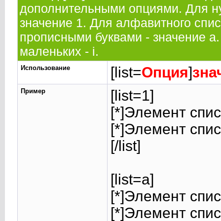
дополнительными опциями. Для н
значение 1. Для алфавитного спис
прописными буквами - значение а.
маленьких - i.
Использование
[list=
Опция
]
зна
Пример
[list=1]
[*]Элемент спис
[*]Элемент спис
[/list]
[list=a]
[*]Элемент спис
[*]Элемент спис