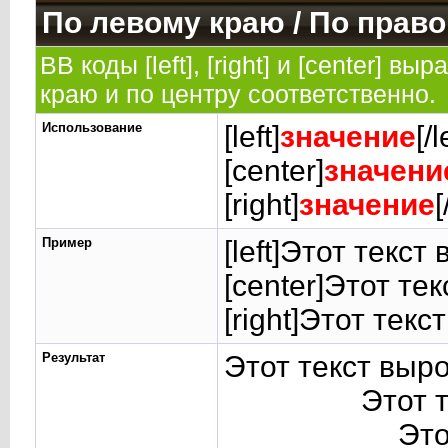
По левому краю / По право
BB коды [left], [right] и [center] 
краю и по центру соответственно.
Использование
[left]
значение
[/l
[center]
значени
[right]
значение
[
Пример
[left]Этот текст
[center]Этот те
[right]Этот текс
Результат
Этот текст выр
Этот 
Это