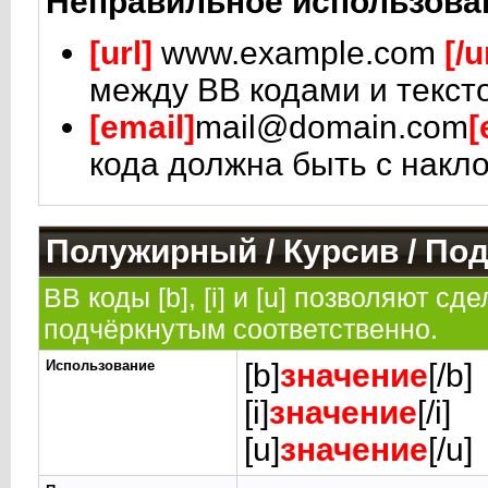
Неправильное использова
[url]
www.example.com
[/u
между BB кодами и текст
[email]
mail@domain.com
[
кода должна быть с накло
Полужирный / Курсив / По
BB коды [b], [i] и [u] позволяют 
подчёркнутым соответственно.
Использование
[b]
значение
[/b]
[i]
значение
[/i]
[u]
значение
[/u]