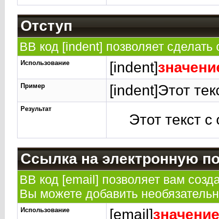
Отступ
BB код [indent] позволяет сделать 
Использование
[indent]
значени
Пример
[indent]Этот тек
Результат
Этот текст с
Ссылка на электронную п
BB код [email] позволяет вам созд
Вы можете добавить необязательн
Использование
[email]
значени