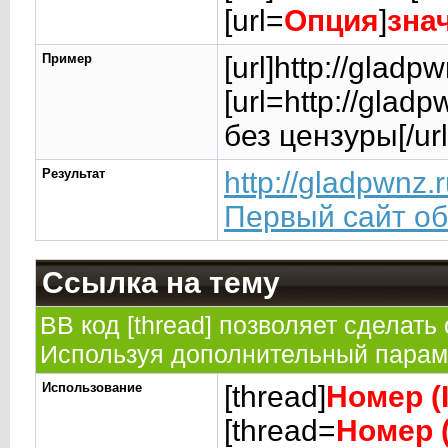
[url=
Опция
]
зна
Пример
[url]http://gladpw
[url=http://glad
без цензуры[/url
Результат
http://gladpwnz.
Первый сайт об
Ссылка на тему
BB код [thread] позволяет сделать 
Используя дополнительный параме
Использование
[thread]
Номер (
[thread=
Номер 