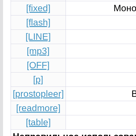
[fixed]
Моно
[flash]
[LINE]
[mp3]
[OFF]
[p]
[prostopleer]
В
[readmore]
[table]