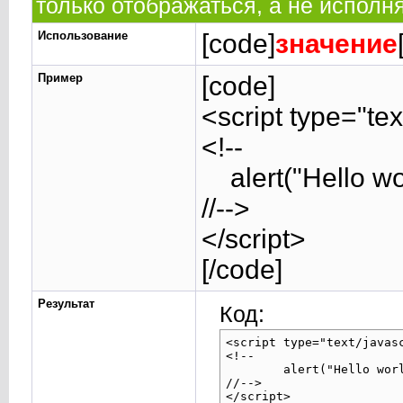
только отображаться, а не исполн
Использование
[code]
значение
Пример
[code]
<script type="tex
<!--
alert("Hello wor
//-->
</script>
[/code]
Результат
Код:
<script type="text/javasc
<!--

	alert("Hello world!");

//-->

</script>