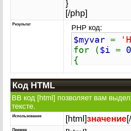
}
[/php]
Результат
PHP код:
$myvar
=
'
for (
$i
=
{
echo
$
}
Код HTML
BB код [html] позволяет вам выд
тексте.
Использование
[html]
значение
[
Пример