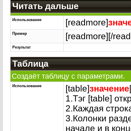
Читать дальше
Использование
[readmore]
знач
Пример
[readmore][/rea
Результат
Таблица
Создаёт таблицу с параметрами.
Использование
[table]
значение
1.Тэг [tаblе] от
2.Каждая строк
3.Колонки разде
начале и в конц