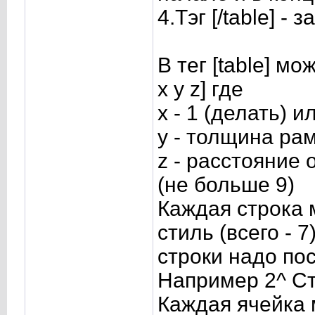
4.Тэг [/tаblе] -
В тег [table] м
x y z] где
x - 1 (делать) и
y - толщина рам
z - расстояние
(не больше 9)
Каждая строка 
стиль (всего - 
строки надо пос
Например 2^ Ст
Каждая ячейка 