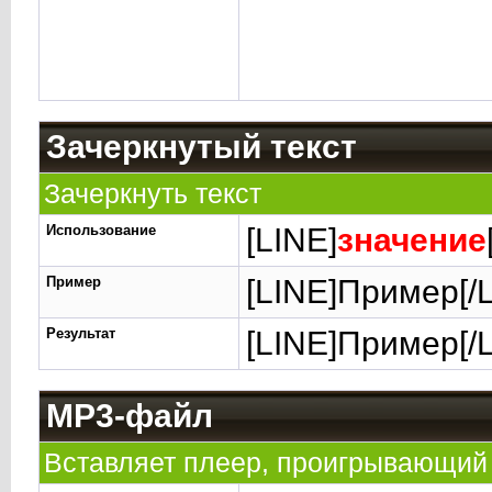
Зачеркнутый текст
Зачеркнуть текст
Использование
[LINE]
значение
Пример
[LINE]Пример[/
Результат
[LINE]Пример[/
MP3-файл
Вставляет плеер, проигрывающий