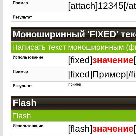
Пример
[attach]12345[/at
Результат
Моноширинный 'FIXED' тек
Написать текст моноширинным (
Использование
[fixed]
значение
Пример
[fixed]Пример[/f
Пример
Результат
Flash
Flash
Использование
[flash]
значение