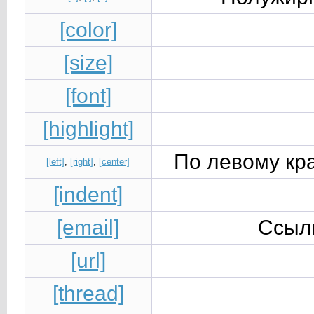
[color]
[size]
[font]
[highlight]
По левому кра
[left]
,
[right]
,
[center]
[indent]
[email]
Ссылк
[url]
[thread]