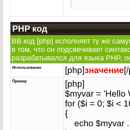
PHP код
BB код [php] исполняет ту же саму
в том, что он подсвечивает синтак
разрабатывался для языка PHP, он
Использование
[php]
значение
[
Пример
[php]
$myvar = 'Hello 
for ($
i = 0; $i < 
{
echo $myvar . 