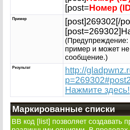
[post=
Номер (I
Пример
[post]269302[/po
[post=269302]На
(Предупреждение: 
пример и может не
сообщение.)
Результат
http://gladpwnz
p=269302#post
Нажмите здесь!
Маркированные списки
BB код [list] позволяет создавать
различными опциями. В пределах 