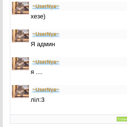
~UserNya~
хезе)
~UserNya~
Я админ
~UserNya~
я ....
~UserNya~
лiл:3
Стран