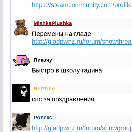
https://steamcommunity.com/profi
MishkaPlushka
Перемены на гладе:
http://gladpwnz.ru/forum/showthre
Пикачу
Быстро в школу гадина
RePTiLe
спс за поздравления
Ролекс!
http://gladpwnz.ru/forum/showgrou