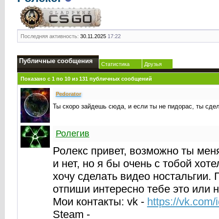
Последняя активность:
30.11.2025
17:22
Публичные сообщения
Статистика
Друзья
Показано с 1 по
10
из
131
публичных сообщений
Реdorator
Ты скоро зайдешь сюда, и если ты не пидорас, ты сдел
Ролегив
Ролекс привет, возможно ты мен
и нет, но я бы очень с тобой хоте
хочу сделать видео ностальгии.
отпиши интересно тебе это или н
Мои контакты: vk -
https://vk.com
Steam -