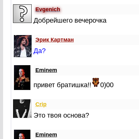
Evgenich
Добрейшего вечерочка
Эрик Картман
Да?
Eminem
привет братишка!!
0)00
Crip
Это твоя основа?
Eminem