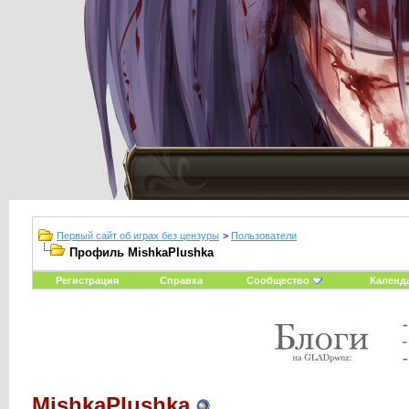
Первый сайт об играх без цензуры
>
Пользователи
Профиль MishkaPlushka
Регистрация
Справка
Сообщество
Календ
MishkaPlushka