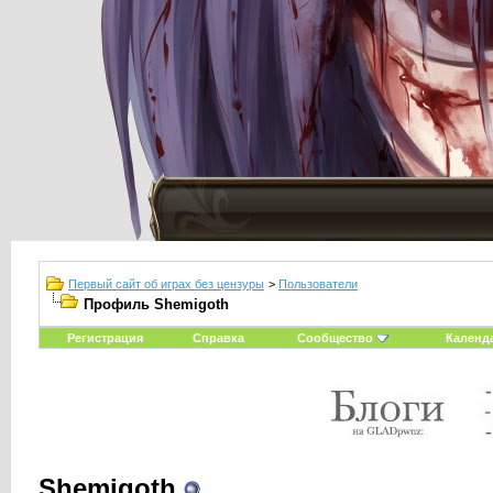
Первый сайт об играх без цензуры
>
Пользователи
Профиль Shemigoth
Регистрация
Справка
Сообщество
Календ
Shemigoth