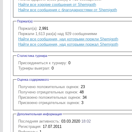
Найти все хоројие сообщения от Shemigoth
Найти все сообщения с благодарностями от Shemigoth
Поржал(а)
Поржал(а):
2,991
Поржали 1,613 раз(а) над 929 сообщениями
Найти все сообщения, над которыми поржли Shemigoth
Найти все сообщения, над которыми поржал Shemigoth
Статистика турнира
Присоединиться к турниру:
0
Турниры выиграл:
0
Оценка содержимого
Получено положительных оценок:
23
Получено отрицательных оценок:
48
Присвоено положительных оценок:
34
Присвоено отрицательных оценок:
3
Дополнительная информация
Последняя активность:
03.03.2020
18:02
Регистрация:
17.07.2011
Рефералы:
1