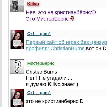
Kilivo
Нее, это не кристианбёрнс:D
Это МистерБернс
Or1-_-gam1
Первый сайт об играх без цензу
профиля: ChristianBurns
вот он:D
МистерБернс
CristianBurns
Нет ! Не угадали....
я думаю Kilivo знает )
Or1-_-gam1
это не кристианбёрнс:D