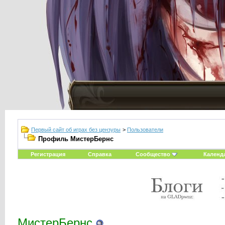
Первый сайт об играх без цензуры
>
Пользователи
Профиль МистерБернс
Регистрация
Справка
Сообщество
Календ
МистерБернс