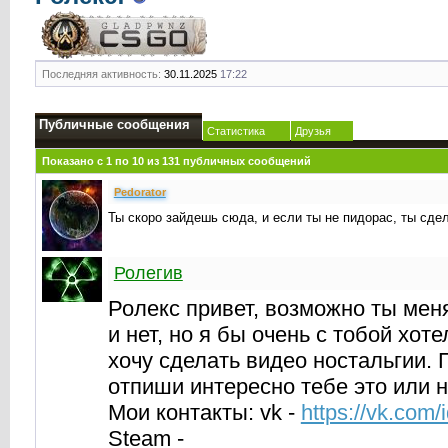
Последняя активность:
30.11.2025
17:22
Публичные сообщения
Статистика
Друзья
Показано с 1 по
10
из
131
публичных сообщений
Реdorator
Ты скоро зайдешь сюда, и если ты не пидорас, ты сдел
Ролегив
Ролекс привет, возможно ты мен
и нет, но я бы очень с тобой хоте
хочу сделать видео ностальгии.
отпиши интересно тебе это или н
Мои контакты: vk -
https://vk.com
Steam -