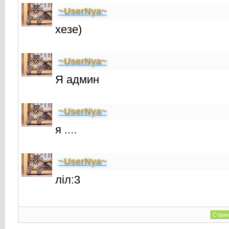
~UserNya~
хезе)
~UserNya~
Я админ
~UserNya~
я ....
~UserNya~
лiл:3
Стран