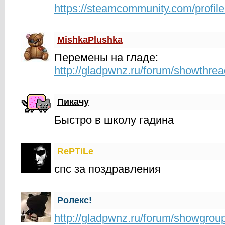
https://steamcommunity.com/profi
MishkaPlushka
Перемены на гладе:
http://gladpwnz.ru/forum/showthre
Пикачу
Быстро в школу гадина
RePTiLe
спс за поздравления
Ролекс!
http://gladpwnz.ru/forum/showgrou