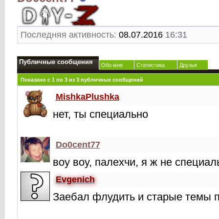
Последняя активность:
08.07.2016
16:31
Публичные сообщения
Обо мне
Статистика
Друзья
Показано с 1 по
3
из
3
публичных сообщений
MishkaPlushka
нет, ты специально
Do0cent77
воу воу, палехчи, я ж не специал
Evgenich
Заебал флудить и старые темы 