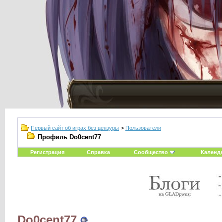
Первый сайт об играх без цензуры
>
Пользователи
Профиль Do0cent77
Регистрация
Справка
Сообщество
Календ
Do0cent77