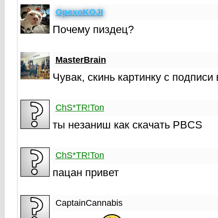
OpexoKOJI
Почему пиздец?
MasterBrain
Чувак, скинь картинку с подписи
ChS*TR!Ton
ты незаниш как скачать PBCS
ChS*TR!Ton
пацан привет
CaptainCannabis