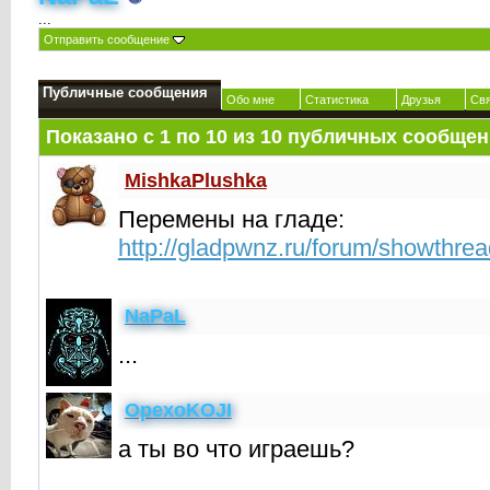
...
Отправить сообщение
Публичные сообщения
Обо мне
Статистика
Друзья
Св
Показано с 1 по
10
из
10
публичных сообщен
MishkaPlushka
Перемены на гладе:
http://gladpwnz.ru/forum/showthre
NaPaL
...
OpexoKOJI
а ты во что играешь?