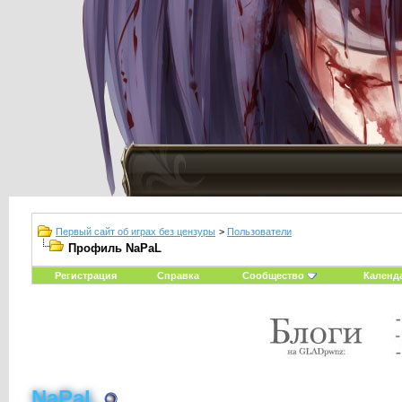
Первый сайт об играх без цензуры
>
Пользователи
Профиль NaPaL
Регистрация
Справка
Сообщество
Календ
NaPaL