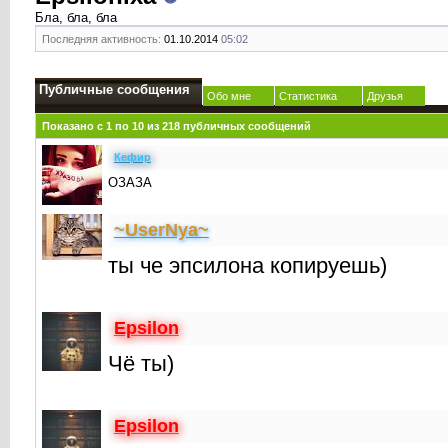
Бла, бла, бла
Последняя активность:
01.10.2014
05:02
Публичные сообщения
Обо мне
Статистика
Друзья
Показано с 1 по
10
из
218
публичных сообщений
Кефир
ОЗАЗА
~UserNya~
ты че эпсилона копируешь)
Epsilon
Чё ты)
Epsilon