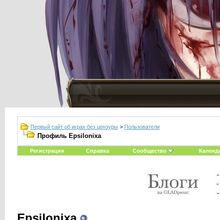
Первый сайт об играх без цензуры
>
Пользователи
Профиль Epsilonixa
Регистрация
Справка
Сообщество
Календ
Epsilonixa