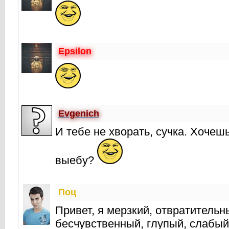
Epsilon
Evgenich
И тебе не хворать, сучка. Хочеш
выебу?
Поц
Привет, я мерзкий, отвратитель
бесчувственный, глупый, слабый