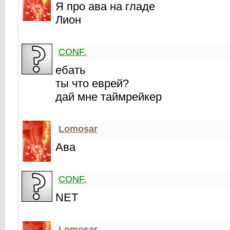
Я про ава на гладе
Лион
CONF.
ебать
ты что еврей?
дай мне таймрейкер
Lomosar
Ава
CONF.
NET
Lomosar