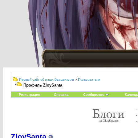
Первый сайт об играх без цензуры
>
Пользователи
Профиль ZloySanta
Регистрация
Справка
Сообщество
Календ
ZloySanta