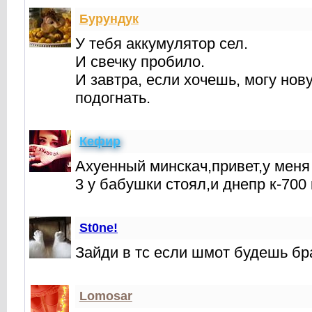
Бурундук
У тебя аккумулятор сел.
И свечку пробило.
И завтра, если хочешь, могу но
подогнать.
Кефир
Ахуенный минскач,привет,у меня
3 у бабушки стоял,и днепр к-700
St0ne!
Зайди в тс если шмот будешь бра
Lomosar