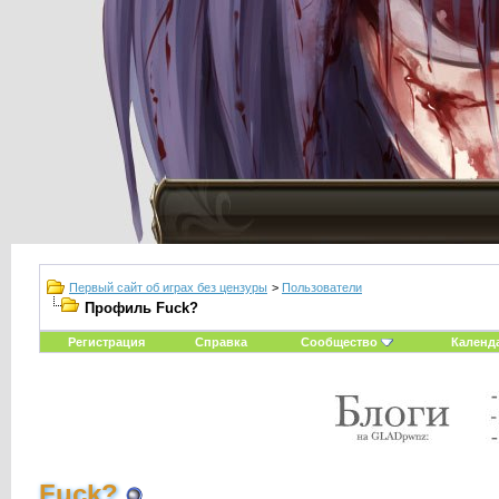
Первый сайт об играх без цензуры
>
Пользователи
Профиль Fuck?
Регистрация
Справка
Сообщество
Календ
Fuck?