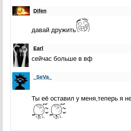
Difen
давай дружить
Earl
сейчас больше в вф
_SeVa_
Ты её оставил у меня,теперь я н