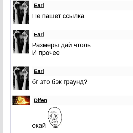
Earl
Не пашет ссылка
Earl
Размеры дай чтоль
И прочее
Earl
бг это бэк граунд?
Difen
окай