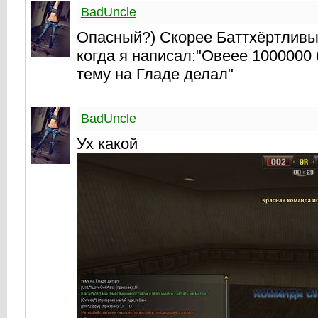
BadUncle
Опасный?) Скорее Баттхёртливый
когда я написал:"Овеее 1000000
тему на Гладе делал"
BadUncle
Ух какой