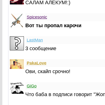
САЛАМ АЛЕКУМ!:)
Spicesonic
Вот ты пропал карочи
LastMan
3 сообщение
PakaLove
Ови, скайп срочно!
GiGo
Что баба в подписи говорит ''Жоп