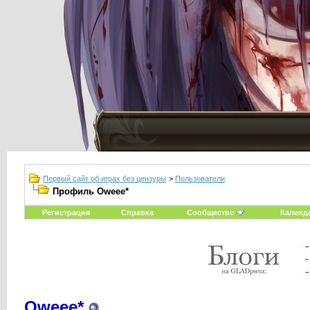
Первый сайт об играх без цензуры
>
Пользователи
Профиль Oweee*
Регистрация
Справка
Сообщество
Календ
Oweee*