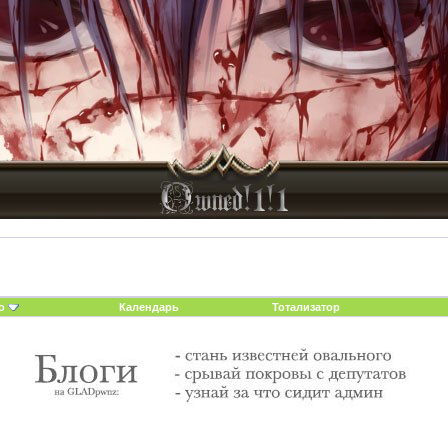
о
Календарь
Тотализатор