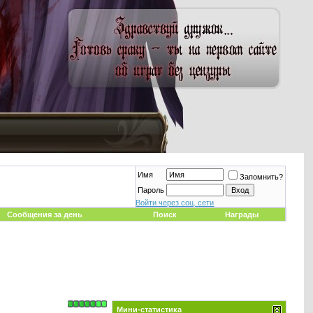
Имя
Запомнить?
Пароль
Войти через соц. сети
Сообщения за день
Поиск
Награды
Мини-статистика