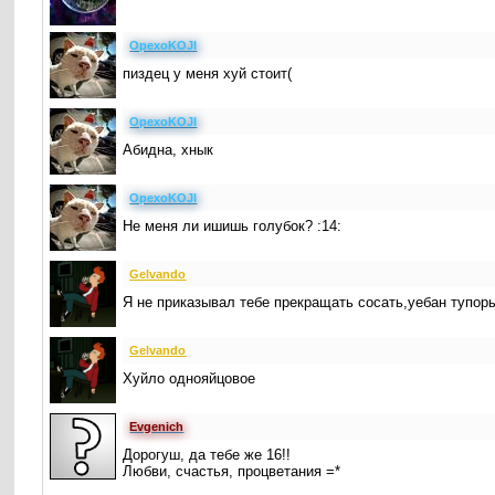
OpexoKOJI
пиздец у меня хуй стоит(
OpexoKOJI
Абидна, хнык
OpexoKOJI
Не меня ли ишишь голубок? :14:
Gelvando
Я не приказывал тебе прекращать сосать,уебан тупо
Gelvando
Хуйло однояйцовое
Evgenich
Дорогуш, да тебе же 16!!
Любви, счастья, процветания =*