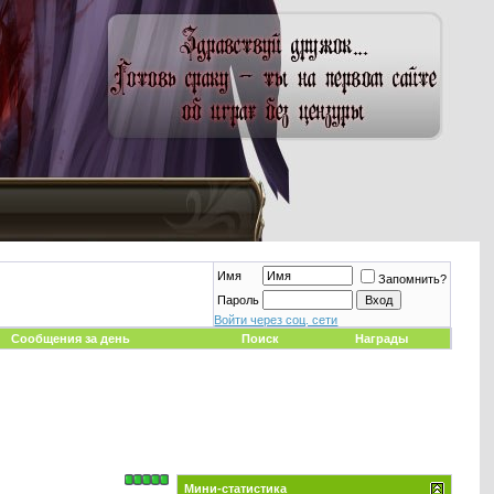
Имя
Запомнить?
Пароль
Войти через соц. сети
Сообщения за день
Поиск
Награды
Мини-статистика