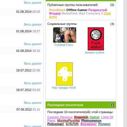
Весь диалог
Публичные группы пользователей:
(5)
PointBlank
Offline Gamer
Пизданутый
01.08.2014
20:03
Флудер
Battlefield: Bad Company 2
Glad
Army
Социальные группы:
(3)
Весь диалог
01.08.2014
19:27
Весь диалог
Football Fans
01.08.2014
18:15
Аниме-хуйня.
Весь диалог
18.07.2012
22:36
Весь диалог
Нас предал 4гей
18.07.2012
03:20
Весь диалог
Последние посетители
07.06.2012
01:11
Последние 10 посетителя(ей) этой страницы:
Captain Obvious
Evgenich
Halmet
Little Of
Panic
MishkaPlushka
Phenomenоn
Policeman!
БУБЛИК
Внезапнo!
Ролекс!
Весь диалог