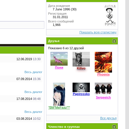
Дата рождения
7 June 1996 (30)
Регистрация
31.01.2011
Всего сообщений
1,966
Показать всю статистику
Друзья
Показано 6 из 12 друзей
12.06.2019
13:30
Пони
Kilivo
Весь диалог
Phoenix
07.09.2014
15:36
Весь диалог
Papirossko
Sergeeich
17.08.2014
08:48
*BM*MeFisto***
Весь диалог
Все друзья
03.08.2014
10:52
Членство в группах