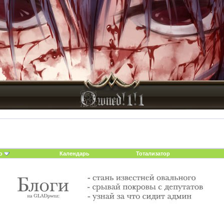
о
Календарь
Тотализатор