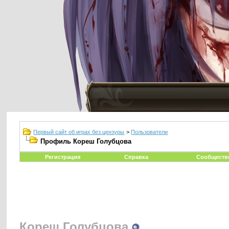
Первый сайт об играх без цензуры
>
Пользователи
Профиль Кореш Голубцова
Регистрация
Справка
Сообществ
Кореш Голубцова