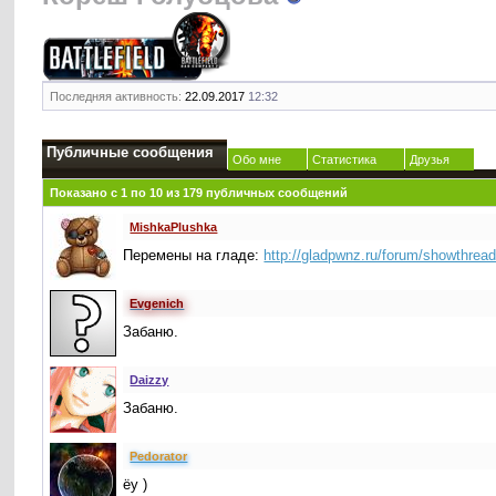
Последняя активность:
22.09.2017
12:32
Публичные сообщения
Обо мне
Статистика
Друзья
Показано с 1 по
10
из
179
публичных сообщений
MishkaPlushka
Перемены на гладе:
http://gladpwnz.ru/forum/showthrea
Evgenich
Забаню.
Daizzy
Забаню.
Реdorator
ёу )