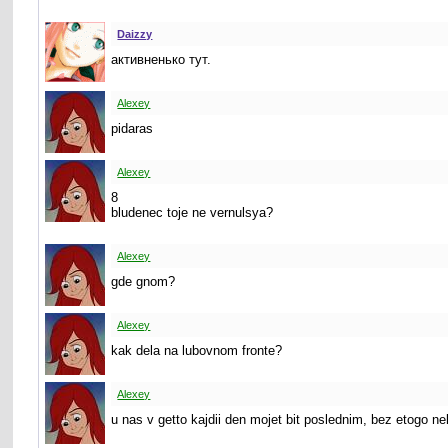
Daizzy
активненько тут.
Alexey
pidaras
Alexey
8
bludenec toje ne vernulsya?
Alexey
gde gnom?
Alexey
kak dela na lubovnom fronte?
Alexey
u nas v getto kajdii den mojet bit poslednim, bez etogo ne