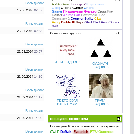
Весь диалог
A.V.A. Online
Lineage 2
Корейский
Отец
Offline Gamer
Online
15.06.2016
02:07
Gamer
Пизданутый Флудер
CrossFire
Gamer
Anime Fan
Battlefield: Bad
Company 2
Counter Strike
Glad
Army
Diablo III
Dayz
Glad Thef Auto Server
Весь диалог
Man
25.04.2016
02:33
Социальные группы:
(4)
Весь диалог
22.09.2014
23:37
БОГИ ГЛАДПВНЗ
ОЛДФАГИ
ГЛАДПВНЗ
Весь диалог
21.09.2014
14:19
Весь диалог
21.09.2014
14:17
ТЕ КТО ЕБАЛ
ТРАЛИ
ВАШИХ МАМ
ГЛАДПВНЗ
Весь диалог
21.09.2014
14:00
Последние посетители
Последние 10 посетителя(ей) этой страницы:
Весь диалог
CWolf
DeRain
Evgenich
FTW*Queences