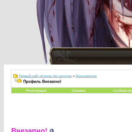
Первый сайт об играх без цензуры
>
Пользователи
Профиль Внезапнo!
Регистрация
Справка
Сообществ
Внезапнo!