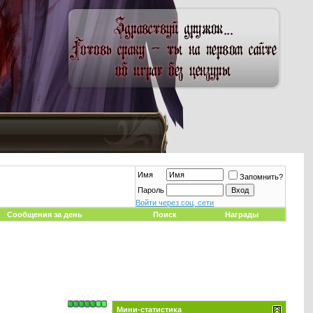
Имя
Запомнить?
Пароль
Войти через соц. сети
Сообщения за день
Поиск
Награды
Мини-статистика