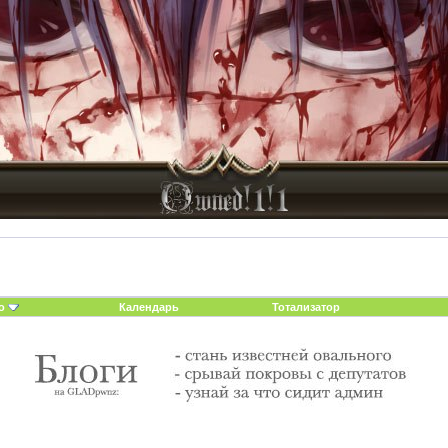
о
Календарь
Тотализатор