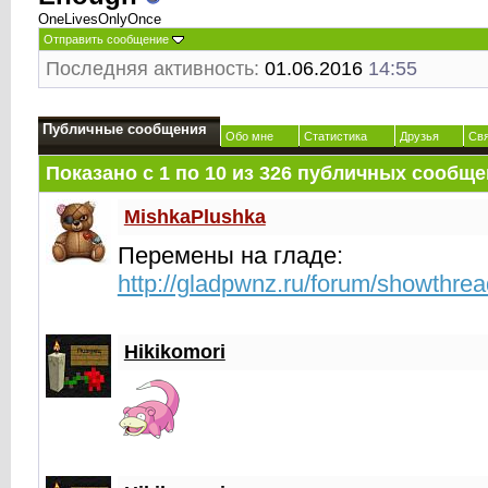
OneLivesOnlyOnce
Отправить сообщение
Последняя активность:
01.06.2016
14:55
Публичные сообщения
Обо мне
Статистика
Друзья
Св
Показано с 1 по
10
из
326
публичных сообще
MishkaPlushka
Перемены на гладе:
http://gladpwnz.ru/forum/showthre
Hikikomori