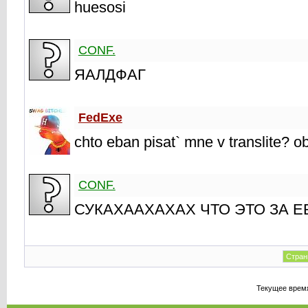
huesosi
CONF.
ЯАЛДФАГ
FedExe
chto eban pisat` mne v translite? o
CONF.
СУКАХААХАХАХ ЧТО ЭТО ЗА Е
Стран
Текущее врем