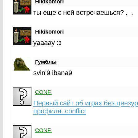
Hikikomori
ты еще с ней встречаешься? ._.
Hikikomori
yaaaay :з
Гумбльт
svin'9 ibana9
CONF.
Первый сайт об играх без цензу
профиля: conflict
CONF.