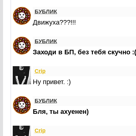
БУБЛИК
Движуха???!!!
БУБЛИК
Заходи в БП, без тебя скучно :
Crip
Ну привет. :)
БУБЛИК
Бля, ты ахуенен)
Crip