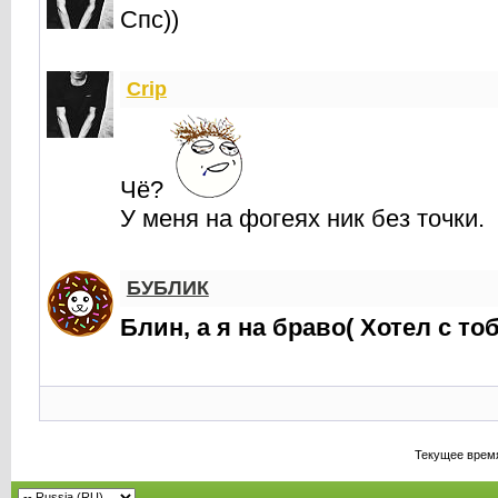
Спс))
Crip
Чё?
У меня на фогеях ник без точки.
БУБЛИК
Блин, а я на браво( Хотел с то
Текущее врем