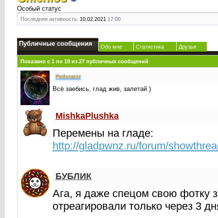
Особый статус
Последняя активность:
10.02.2021
17:00
Публичные сообщения
Обо мне
Статистика
Друзья
Показано с 1 по
10
из
27
публичных сообщений
Реdorator
Всё заебись, глад жив, залетай )
MishkaPlushka
Перемены на гладе:
http://gladpwnz.ru/forum/showthre
БУБЛИК
Ага, я даже спецом свою фотку 
отреагировали только через 3 дн