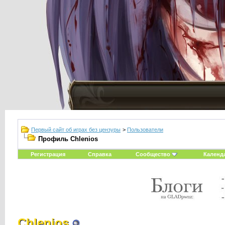
Первый сайт об играх без цензуры
>
Пользователи
Профиль Chlenios
Регистрация
Справка
Сообщество
Календ
Chlenios