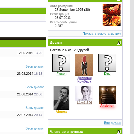
Дата рождения
27 September 1995 (30)
Регистрация
26.07.2011
Всего сообщений
2,287
Показать всю статистику
Друзья
Показано 6 из 129 друзей
12.06.2019
13:25
Весь диалог
23.08.2014
16:13
Flosen
Diez
Деловая
Колбаса
Весь диалог
21.08.2014
22:00
L1m1t3D!
Andy Ion
Весь диалог
Almost
22.07.2014
20:14
Все друзья
Весь диалог
Членство в группах