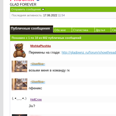
GLAD FOREVER
Отправить сообщение
Последняя активность:
17.06.2022
11:54
Публичные сообщения
Обо мне
Статистика
Друзья
Св
Показано с 1 по
10
из
602
публичных сообщений
MishkaPlushka
Перемены на гладе:
http://gladpwnz.ru/forum/showthrea
~UserNya~
возьми меня в команду гк
~UserNya~
пфеникс
HellCrow
Jiv?