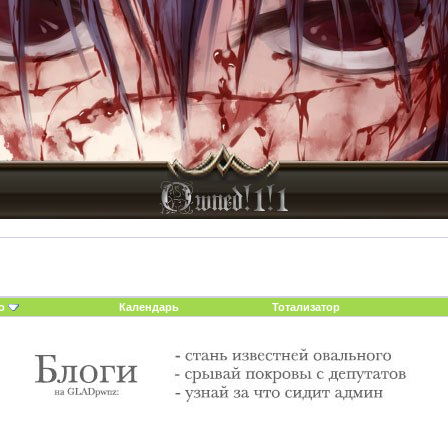
о
Календарь
Тотализатор