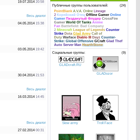
19.07.2014
20:58
Публичные группы пользователей:
(24)
PointBlank
A.V.A. Online
Lineage
2
Корейский Отец
Offline Gamer
Online
Весь диалог
Gamer
Пизданутый Флудер
CrossFire
Gamer
World Of Tanks
Anime
04.05.2014
15:38
Fan
Battlefield: Bad Company
2
Minecraft
League of Legends
Counter
Strike
Dota
Glad Army
Call of
Duty
Warface
Diablo III
Dayz
Counter-
Strike: Global Offensive
GCraft
Glad Thef
Auto Server Man
HearthStone
03.05.2014
19:42
Социальные группы:
(9)
GLADcraft.RU
GLADozor
30.04.2014
21:53
Весь диалог
16.03.2014
14:45
Весь диалог
Slow army
Troll Face
27.02.2014
00:31