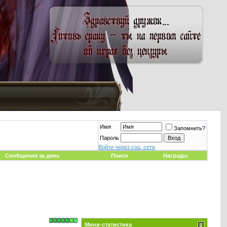
Имя
Запомнить?
Пароль
Войти через соц. сети
Сообщения за день
Поиск
Награды
Мини-статистика