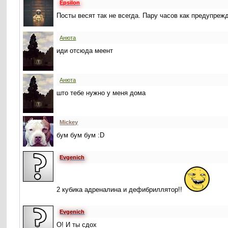
Epsilon
Посты весят так не всегда. Пару часов как предупре
Анюта
иди отсюда меент
Анюта
што тебе нужно у меня дома
Mickey
бум бум бум :D
Evgenich
2 кубика адреналина и дефибриллятор!!
Evgenich
О! И ты сдох