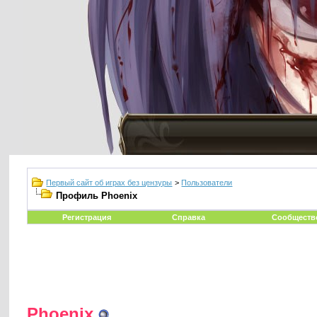
Первый сайт об играх без цензуры
>
Пользователи
Профиль Phoenix
Регистрация
Справка
Сообществ
Phoenix