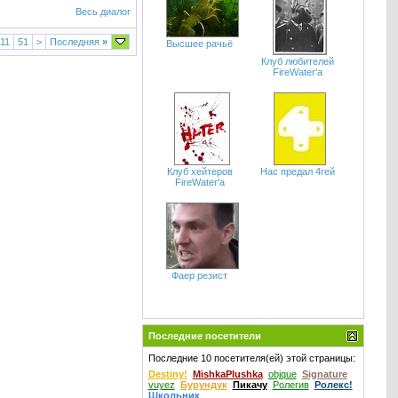
Весь диалог
11
51
>
Последняя
»
Высшее рачьё
Клуб любителей
FireWater'a
Клуб хейтеров
Нас предал 4гей
FireWater'a
Фаер резист
Последние посетители
Последние 10 посетителя(ей) этой страницы:
Destiny!
MishkaPlushka
objque
Signature
vuyez
Бурундук
Пикачу
Ролегив
Ролекс!
Школьник